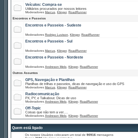
Veículos: Compra-se
Utilitários procurados por nossos leitores
Moderadores
Marcus
,
Klinger
,
RoadRunner
Encontros e Passeios
Encontros e Passeios - Sudeste
Moderadores
Rodrigo Luvison
,
Klinger
,
RoadRunner
Encontros e Passeios - Sul
Moderadores
Marcus
,
Klinger
,
RoadRunner
Encontros e Passeios - Nordeste
Moderadores
Andreson Melo
,
Klinger
,
RoadRunner
Outros Assuntos
GPS, Navegação e Planilhas
Planilhas de trilhas e passeios, dicas de navegação e uso do GPS
Moderadores
Marcus
,
Klinger
,
RoadRunner
Radiocomunicação
PX, PY, e Talkabout. Dicas de uso
Moderadores
Andreson Melo
,
Klinger
,
RoadRunner
Off-Topic
Coisas que não tem a ver.....
Moderadores
Andreson Melo
,
Klinger
,
RoadRunner
Quem está ligado
Os nossos Usuários colocaram um total de
90916
mensagens