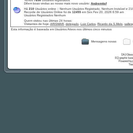
Temos
7696
Usuários registrados
Dêem boas vindas ao nosso mais novo usuário:
Andremttsf
Há
210
Usuários online :: Nenhum Usuários Registrado, Nenhum Invisível e 21
Recorde de Usuários Online foi de
12455
em Sex Fev 20, 2026 6:59 am
Usuários Registrados Nenhum
Quem visitou nas últimas 24 horas:
Visitantes de hoje:
ARISMAR
,
delegado
,
Luiz Carlos
,
Ricardo da S.Melo
,
salle
Esta informação é baseada em Usuários Ativos nos últimos cinco minutos
Mensagens novas
DAJ Glass 
EQ graphic based
Powered by
Tra