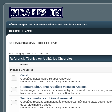
Fórum PicapesGM - Referência Técnica em Utilitários Chevrolet
Registrar
::
Entrar
Fórum PicapesGM - Índice do Fórum
Data: Seg Ago 10, 2026 3:52 am
Referência Técnica em Utilitários Chevrolet
Fórum
Picapes Chevrolet
Geral
Questões gerais sobre picapes Chevrolet
Moderadores
Thales Pimenta
,
Klinger
,
RoadRunner
Restauração, Conservação e Veiculos Antigos
Restauração de picapes e veículos antigos e dicas de conservação (Funilar
Moderadores
Thales Pimenta
,
Klinger
,
RoadRunner
Técnica: motor, câmbio e diferencial
Questões relativas a manutenção e consertos, dúvidas e dicas sobre motor
de arrefecimento e pneus
Moderadores
Thales Pimenta
,
Klinger
,
RoadRunner