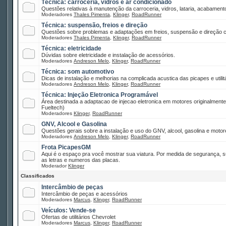
Técnica: carroceria, vidros e ar condicionado
Questões relativas à manutenção da carroceria, vidros, lataria, acabamento
Moderadores
Thales Pimenta
,
Klinger
,
RoadRunner
Técnica: suspensão, freios e direção
Questões sobre problemas e adaptações em freios, suspensão e direção co
Moderadores
Thales Pimenta
,
Klinger
,
RoadRunner
Técnica: eletricidade
Dúvidas sobre eletricidade e instalação de acessórios.
Moderadores
Andreson Melo
,
Klinger
,
RoadRunner
Técnica: som automotivo
Dicas de instalação e melhorias na complicada acustica das picapes e utilitá
Moderadores
Andreson Melo
,
Klinger
,
RoadRunner
Técnica: Injeção Eletronica Programável
Área destinada a adaptacao de injecao eletronica em motores originalment
Fueltech)
Moderadores
Klinger
,
RoadRunner
GNV, Alcool e Gasolina
Questões gerais sobre a instalação e uso do GNV, alcool, gasolina e motor
Moderadores
Andreson Melo
,
Klinger
,
RoadRunner
Frota PicapesGM
Aqui é o espaço pra você mostrar sua viatura. Por medida de segurança, 
as letras e numeros das placas.
Moderador
Klinger
Classificados
Intercâmbio de peças
Intercâmbio de peças e acessórios
Moderadores
Marcus
,
Klinger
,
RoadRunner
Veículos: Vende-se
Ofertas de utilitários Chevrolet
Moderadores
Marcus
,
Klinger
,
RoadRunner