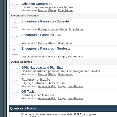
Veículos: Compra-se
Utilitários procurados por nossos leitores
Moderadores
Marcus
,
Klinger
,
RoadRunner
Encontros e Passeios
Encontros e Passeios - Sudeste
Moderadores
Rodrigo Luvison
,
Klinger
,
RoadRunner
Encontros e Passeios - Sul
Moderadores
Marcus
,
Klinger
,
RoadRunner
Encontros e Passeios - Nordeste
Moderadores
Andreson Melo
,
Klinger
,
RoadRunner
Outros Assuntos
GPS, Navegação e Planilhas
Planilhas de trilhas e passeios, dicas de navegação e uso do GPS
Moderadores
Marcus
,
Klinger
,
RoadRunner
Radiocomunicação
PX, PY, e Talkabout. Dicas de uso
Moderadores
Andreson Melo
,
Klinger
,
RoadRunner
Off-Topic
Coisas que não tem a ver.....
Moderadores
Andreson Melo
,
Klinger
,
RoadRunner
Quem está ligado
Os nossos Usuários colocaram um total de
90908
mensagens