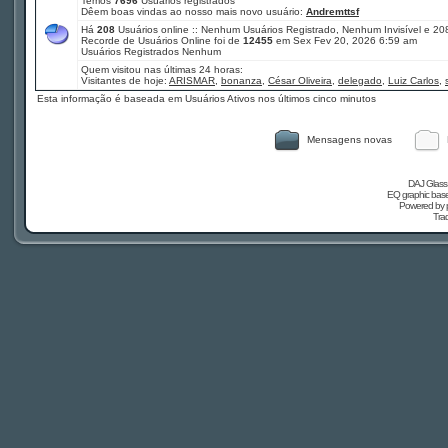
Temos
7696
Usuários registrados
Dêem boas vindas ao nosso mais novo usuário:
Andremttsf
Há
208
Usuários online :: Nenhum Usuários Registrado, Nenhum Invisível e 20
Recorde de Usuários Online foi de
12455
em Sex Fev 20, 2026 6:59 am
Usuários Registrados Nenhum
Quem visitou nas últimas 24 horas:
Visitantes de hoje:
ARISMAR
,
bonanza
,
César Oliveira
,
delegado
,
Luiz Carlos
,
Esta informação é baseada em Usuários Ativos nos últimos cinco minutos
Mensagens novas
DAJ Glass 
EQ graphic based
Powered by
Tra