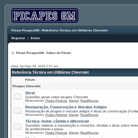
Fórum PicapesGM - Referência Técnica em Utilitários Chevrolet
Registrar
::
Entrar
Fórum PicapesGM - Índice do Fórum
Data: Qui Ago 06, 2026 2:57 am
Referência Técnica em Utilitários Chevrolet
Fórum
Picapes Chevrolet
Geral
Questões gerais sobre picapes Chevrolet
Moderadores
Thales Pimenta
,
Klinger
,
RoadRunner
Restauração, Conservação e Veiculos Antigos
Restauração de picapes e veículos antigos e dicas de conservação (Funilar
Moderadores
Thales Pimenta
,
Klinger
,
RoadRunner
Técnica: motor, câmbio e diferencial
Questões relativas a manutenção e consertos, dúvidas e dicas sobre motor
de arrefecimento e pneus
Moderadores
Thales Pimenta
,
Klinger
,
RoadRunner