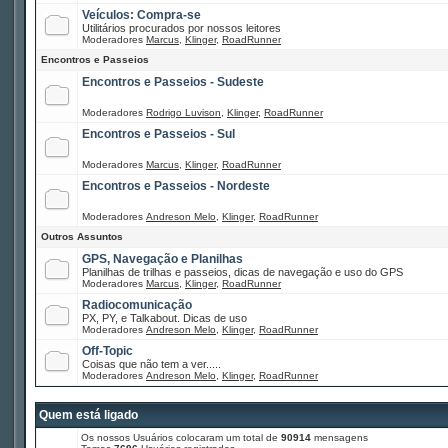
Veículos: Compra-se
Utilitários procurados por nossos leitores
Moderadores
Marcus
,
Klinger
,
RoadRunner
Encontros e Passeios
Encontros e Passeios - Sudeste
Moderadores
Rodrigo Luvison
,
Klinger
,
RoadRunner
Encontros e Passeios - Sul
Moderadores
Marcus
,
Klinger
,
RoadRunner
Encontros e Passeios - Nordeste
Moderadores
Andreson Melo
,
Klinger
,
RoadRunner
Outros Assuntos
GPS, Navegação e Planilhas
Planilhas de trilhas e passeios, dicas de navegação e uso do GPS
Moderadores
Marcus
,
Klinger
,
RoadRunner
Radiocomunicação
PX, PY, e Talkabout. Dicas de uso
Moderadores
Andreson Melo
,
Klinger
,
RoadRunner
Off-Topic
Coisas que não tem a ver.....
Moderadores
Andreson Melo
,
Klinger
,
RoadRunner
Quem está ligado
Os nossos Usuários colocaram um total de
90914
mensagens