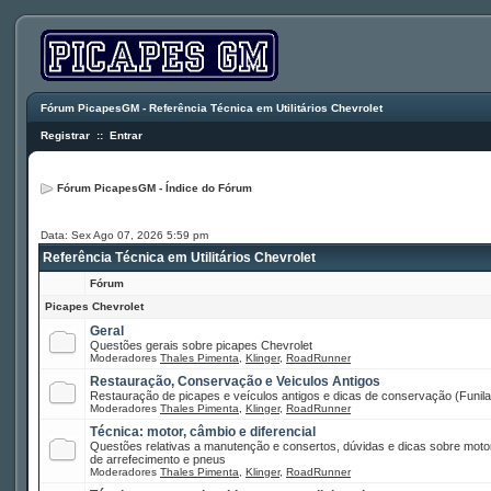
Fórum PicapesGM - Referência Técnica em Utilitários Chevrolet
Registrar
::
Entrar
Fórum PicapesGM - Índice do Fórum
Data: Sex Ago 07, 2026 5:59 pm
Referência Técnica em Utilitários Chevrolet
Fórum
Picapes Chevrolet
Geral
Questões gerais sobre picapes Chevrolet
Moderadores
Thales Pimenta
,
Klinger
,
RoadRunner
Restauração, Conservação e Veiculos Antigos
Restauração de picapes e veículos antigos e dicas de conservação (Funilar
Moderadores
Thales Pimenta
,
Klinger
,
RoadRunner
Técnica: motor, câmbio e diferencial
Questões relativas a manutenção e consertos, dúvidas e dicas sobre motor
de arrefecimento e pneus
Moderadores
Thales Pimenta
,
Klinger
,
RoadRunner