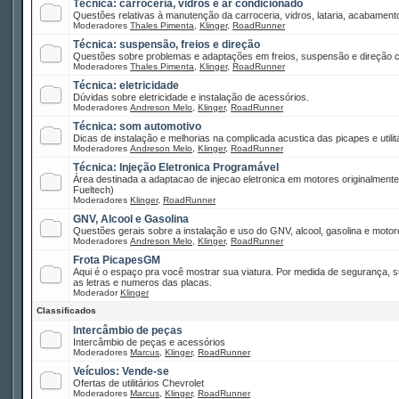
Técnica: carroceria, vidros e ar condicionado
Questões relativas à manutenção da carroceria, vidros, lataria, acabamento
Moderadores
Thales Pimenta
,
Klinger
,
RoadRunner
Técnica: suspensão, freios e direção
Questões sobre problemas e adaptações em freios, suspensão e direção co
Moderadores
Thales Pimenta
,
Klinger
,
RoadRunner
Técnica: eletricidade
Dúvidas sobre eletricidade e instalação de acessórios.
Moderadores
Andreson Melo
,
Klinger
,
RoadRunner
Técnica: som automotivo
Dicas de instalação e melhorias na complicada acustica das picapes e utilitá
Moderadores
Andreson Melo
,
Klinger
,
RoadRunner
Técnica: Injeção Eletronica Programável
Área destinada a adaptacao de injecao eletronica em motores originalment
Fueltech)
Moderadores
Klinger
,
RoadRunner
GNV, Alcool e Gasolina
Questões gerais sobre a instalação e uso do GNV, alcool, gasolina e motor
Moderadores
Andreson Melo
,
Klinger
,
RoadRunner
Frota PicapesGM
Aqui é o espaço pra você mostrar sua viatura. Por medida de segurança, 
as letras e numeros das placas.
Moderador
Klinger
Classificados
Intercâmbio de peças
Intercâmbio de peças e acessórios
Moderadores
Marcus
,
Klinger
,
RoadRunner
Veículos: Vende-se
Ofertas de utilitários Chevrolet
Moderadores
Marcus
,
Klinger
,
RoadRunner