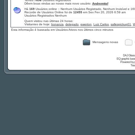
Temos
7696
Usuários registrados
Dêem boas vindas ao nosso mais novo usuário:
Andremttsf
Há
169
Usuários online :: Nenhum Usuários Registrado, Nenhum Invisível e 16
Recorde de Usuários Online foi de
12455
em Sex Fev 20, 2026 6:59 am
Usuários Registrados Nenhum
Quem visitou nas últimas 24 horas:
Visitantes de hoje:
bonanza
,
delegado
,
ewerton
,
Luiz Carlos
,
sallespickup01
,
W
Esta informação é baseada em Usuários Ativos nos últimos cinco minutos
Mensagens novas
DAJ Glass 
EQ graphic based
Powered by
Tra