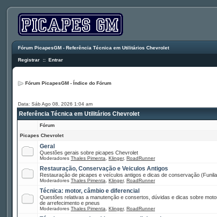
Fórum PicapesGM - Referência Técnica em Utilitários Chevrolet
Registrar
::
Entrar
Fórum PicapesGM - Índice do Fórum
Data: Sáb Ago 08, 2026 1:04 am
Referência Técnica em Utilitários Chevrolet
Fórum
Picapes Chevrolet
Geral
Questões gerais sobre picapes Chevrolet
Moderadores
Thales Pimenta
,
Klinger
,
RoadRunner
Restauração, Conservação e Veiculos Antigos
Restauração de picapes e veículos antigos e dicas de conservação (Funilar
Moderadores
Thales Pimenta
,
Klinger
,
RoadRunner
Técnica: motor, câmbio e diferencial
Questões relativas a manutenção e consertos, dúvidas e dicas sobre motor
de arrefecimento e pneus
Moderadores
Thales Pimenta
,
Klinger
,
RoadRunner