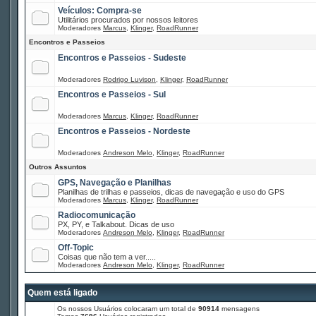
Veículos: Compra-se
Utilitários procurados por nossos leitores
Moderadores
Marcus
,
Klinger
,
RoadRunner
Encontros e Passeios
Encontros e Passeios - Sudeste
Moderadores
Rodrigo Luvison
,
Klinger
,
RoadRunner
Encontros e Passeios - Sul
Moderadores
Marcus
,
Klinger
,
RoadRunner
Encontros e Passeios - Nordeste
Moderadores
Andreson Melo
,
Klinger
,
RoadRunner
Outros Assuntos
GPS, Navegação e Planilhas
Planilhas de trilhas e passeios, dicas de navegação e uso do GPS
Moderadores
Marcus
,
Klinger
,
RoadRunner
Radiocomunicação
PX, PY, e Talkabout. Dicas de uso
Moderadores
Andreson Melo
,
Klinger
,
RoadRunner
Off-Topic
Coisas que não tem a ver.....
Moderadores
Andreson Melo
,
Klinger
,
RoadRunner
Quem está ligado
Os nossos Usuários colocaram um total de
90914
mensagens