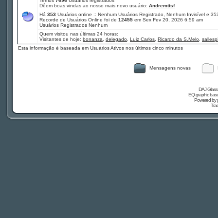
Temos
7696
Usuários registrados
Dêem boas vindas ao nosso mais novo usuário:
Andremttsf
Há
353
Usuários online :: Nenhum Usuários Registrado, Nenhum Invisível e 35
Recorde de Usuários Online foi de
12455
em Sex Fev 20, 2026 6:59 am
Usuários Registrados Nenhum
Quem visitou nas últimas 24 horas:
Visitantes de hoje:
bonanza
,
delegado
,
Luiz Carlos
,
Ricardo da S.Melo
,
salles
Esta informação é baseada em Usuários Ativos nos últimos cinco minutos
Mensagens novas
DAJ Glass 
EQ graphic based
Powered by
Tra