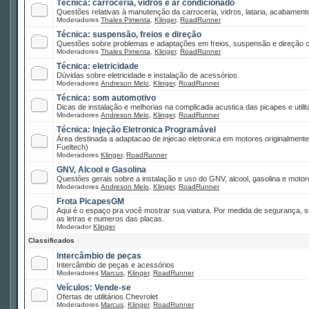
Técnica: carroceria, vidros e ar condicionado
Questões relativas à manutenção da carroceria, vidros, lataria, acabamento
Moderadores
Thales Pimenta
,
Klinger
,
RoadRunner
Técnica: suspensão, freios e direção
Questões sobre problemas e adaptações em freios, suspensão e direção co
Moderadores
Thales Pimenta
,
Klinger
,
RoadRunner
Técnica: eletricidade
Dúvidas sobre eletricidade e instalação de acessórios.
Moderadores
Andreson Melo
,
Klinger
,
RoadRunner
Técnica: som automotivo
Dicas de instalação e melhorias na complicada acustica das picapes e utilitá
Moderadores
Andreson Melo
,
Klinger
,
RoadRunner
Técnica: Injeção Eletronica Programável
Área destinada a adaptacao de injecao eletronica em motores originalment
Fueltech)
Moderadores
Klinger
,
RoadRunner
GNV, Alcool e Gasolina
Questões gerais sobre a instalação e uso do GNV, alcool, gasolina e motor
Moderadores
Andreson Melo
,
Klinger
,
RoadRunner
Frota PicapesGM
Aqui é o espaço pra você mostrar sua viatura. Por medida de segurança, 
as letras e numeros das placas.
Moderador
Klinger
Classificados
Intercâmbio de peças
Intercâmbio de peças e acessórios
Moderadores
Marcus
,
Klinger
,
RoadRunner
Veículos: Vende-se
Ofertas de utilitários Chevrolet
Moderadores
Marcus
,
Klinger
,
RoadRunner