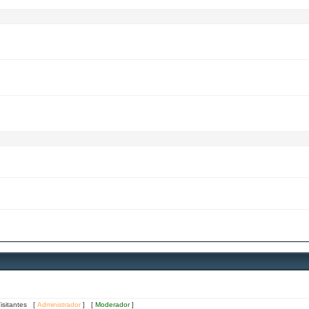
Visitantes [
Administrador
] [
Moderador
]