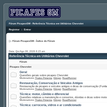
Fórum PicapesGM - Referência Técnica em Utilitários Chevrolet
Registrar
::
Entrar
Fórum PicapesGM - Índice do Fórum
Data: Qui Ago 06, 2026 6:15 am
Referência Técnica em Utilitários Chevrolet
Fórum
Picapes Chevrolet
Geral
Questões gerais sobre picapes Chevrolet
Moderadores
Thales Pimenta
,
Klinger
,
RoadRunner
Restauração, Conservação e Veiculos Antigos
Restauração de picapes e veículos antigos e dicas de conservação (Funilar
Moderadores
Thales Pimenta
,
Klinger
,
RoadRunner
Técnica: motor, câmbio e diferencial
Questões relativas a manutenção e consertos, dúvidas e dicas sobre motor
Moderadores
Thales Pimenta
,
Klinger
,
RoadRunner
Técnica: carroceria, vidros e ar condicionado