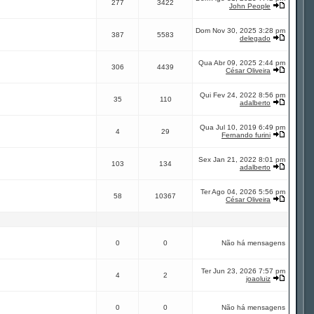
277
3422
John People
Dom Nov 30, 2025 3:28 pm
387
5583
delegado
Qua Abr 09, 2025 2:44 pm
306
4439
César Oliveira
Qui Fev 24, 2022 8:56 pm
35
110
adalberto
Qua Jul 10, 2019 6:49 pm
4
29
Fernando furini
Sex Jan 21, 2022 8:01 pm
103
134
adalberto
Ter Ago 04, 2026 5:56 pm
58
10367
César Oliveira
0
0
Não há mensagens
Ter Jun 23, 2026 7:57 pm
4
2
joaoluiz
0
0
Não há mensagens