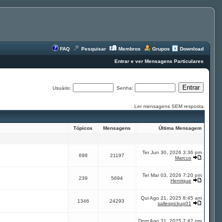
FAQ
Pesquisar
Membros
Grupos
Download
Entrar e ver Mensagens Particulares
Usuário:
Senha:
Ler mensagens SEM resposta
Tópicos
Mensagens
Última Mensagem
Ter Jun 30, 2026 3:36 pm
698
21197
Marcus
Ter Mar 03, 2026 7:20 pm
239
5694
Henrique
Qui Ago 21, 2025 8:45 am
1346
24293
sallespickup01
Dom Ago 31, 2025 7:42 pm