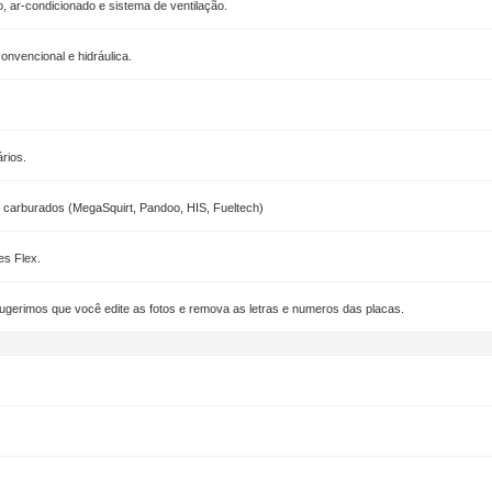
, ar-condicionado e sistema de ventilação.
nvencional e hidráulica.
rios.
e carburados (MegaSquirt, Pandoo, HIS, Fueltech)
es Flex.
ugerimos que você edite as fotos e remova as letras e numeros das placas.