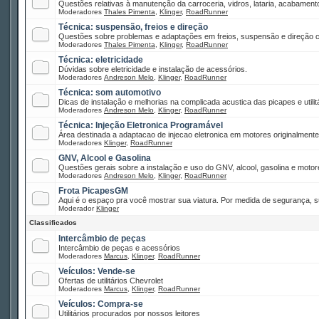
Questões relativas à manutenção da carroceria, vidros, lataria, acabamento
Moderadores
Thales Pimenta
,
Klinger
,
RoadRunner
Técnica: suspensão, freios e direção
Questões sobre problemas e adaptações em freios, suspensão e direção co
Moderadores
Thales Pimenta
,
Klinger
,
RoadRunner
Técnica: eletricidade
Dúvidas sobre eletricidade e instalação de acessórios.
Moderadores
Andreson Melo
,
Klinger
,
RoadRunner
Técnica: som automotivo
Dicas de instalação e melhorias na complicada acustica das picapes e utilitá
Moderadores
Andreson Melo
,
Klinger
,
RoadRunner
Técnica: Injeção Eletronica Programável
Área destinada a adaptacao de injecao eletronica em motores originalment
Moderadores
Klinger
,
RoadRunner
GNV, Alcool e Gasolina
Questões gerais sobre a instalação e uso do GNV, alcool, gasolina e motor
Moderadores
Andreson Melo
,
Klinger
,
RoadRunner
Frota PicapesGM
Aqui é o espaço pra você mostrar sua viatura. Por medida de segurança, s
Moderador
Klinger
Classificados
Intercâmbio de peças
Intercâmbio de peças e acessórios
Moderadores
Marcus
,
Klinger
,
RoadRunner
Veículos: Vende-se
Ofertas de utilitários Chevrolet
Moderadores
Marcus
,
Klinger
,
RoadRunner
Veículos: Compra-se
Utilitários procurados por nossos leitores