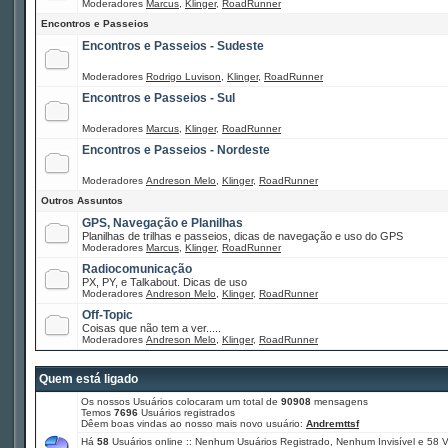
Moderadores
Marcus
,
Klinger
,
RoadRunner
Encontros e Passeios
Encontros e Passeios - Sudeste
Moderadores
Rodrigo Luvison
,
Klinger
,
RoadRunner
Encontros e Passeios - Sul
Moderadores
Marcus
,
Klinger
,
RoadRunner
Encontros e Passeios - Nordeste
Moderadores
Andreson Melo
,
Klinger
,
RoadRunner
Outros Assuntos
GPS, Navegação e Planilhas
Planilhas de trilhas e passeios, dicas de navegação e uso do GPS
Moderadores
Marcus
,
Klinger
,
RoadRunner
Radiocomunicação
PX, PY, e Talkabout. Dicas de uso
Moderadores
Andreson Melo
,
Klinger
,
RoadRunner
Off-Topic
Coisas que não tem a ver.....
Moderadores
Andreson Melo
,
Klinger
,
RoadRunner
Quem está ligado
Os nossos Usuários colocaram um total de
90908
mensagens
Temos
7696
Usuários registrados
Dêem boas vindas ao nosso mais novo usuário:
Andremttsf
Há
58
Usuários online :: Nenhum Usuários Registrado, Nenhum Invisível e 58 