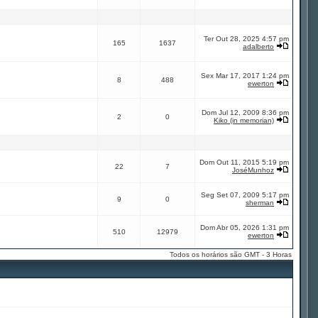
Ter Out 28, 2025 4:57 pm
165
1637
adalberto
Sex Mar 17, 2017 1:24 pm
8
488
ewerton
Dom Jul 12, 2009 8:36 pm
2
0
Kiko (in memorian)
Dom Out 11, 2015 5:19 pm
22
7
JoséMunhoz
Seg Set 07, 2009 5:17 pm
9
0
sherman
Dom Abr 05, 2026 1:31 pm
510
12979
ewerton
Todos os horários são GMT - 3 Horas