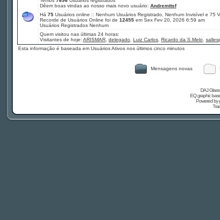
Temos
7696
Usuários registrados
Dêem boas vindas ao nosso mais novo usuário:
Andremttsf
Há
75
Usuários online :: Nenhum Usuários Registrado, Nenhum Invisível e 75 
Recorde de Usuários Online foi de
12455
em Sex Fev 20, 2026 6:59 am
Usuários Registrados Nenhum
Quem visitou nas últimas 24 horas:
Visitantes de hoje:
ARISMAR
,
delegado
,
Luiz Carlos
,
Ricardo da S.Melo
,
salle
Esta informação é baseada em Usuários Ativos nos últimos cinco minutos
Mensagens novas
DAJ Glass 
EQ graphic based
Powered by
Tra