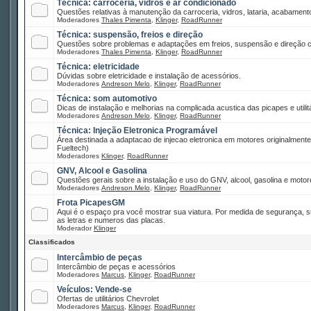
Técnica: carroceria, vidros e ar condicionado
Questões relativas à manutenção da carroceria, vidros, lataria, acabamento
Moderadores
Thales Pimenta
,
Klinger
,
RoadRunner
Técnica: suspensão, freios e direção
Questões sobre problemas e adaptações em freios, suspensão e direção co
Moderadores
Thales Pimenta
,
Klinger
,
RoadRunner
Técnica: eletricidade
Dúvidas sobre eletricidade e instalação de acessórios.
Moderadores
Andreson Melo
,
Klinger
,
RoadRunner
Técnica: som automotivo
Dicas de instalação e melhorias na complicada acustica das picapes e utilitá
Moderadores
Andreson Melo
,
Klinger
,
RoadRunner
Técnica: Injeção Eletronica Programável
Área destinada a adaptacao de injecao eletronica em motores originalment
Fueltech)
Moderadores
Klinger
,
RoadRunner
GNV, Alcool e Gasolina
Questões gerais sobre a instalação e uso do GNV, alcool, gasolina e motor
Moderadores
Andreson Melo
,
Klinger
,
RoadRunner
Frota PicapesGM
Aqui é o espaço pra você mostrar sua viatura. Por medida de segurança, 
as letras e numeros das placas.
Moderador
Klinger
Classificados
Intercâmbio de peças
Intercâmbio de peças e acessórios
Moderadores
Marcus
,
Klinger
,
RoadRunner
Veículos: Vende-se
Ofertas de utilitários Chevrolet
Moderadores
Marcus
,
Klinger
,
RoadRunner