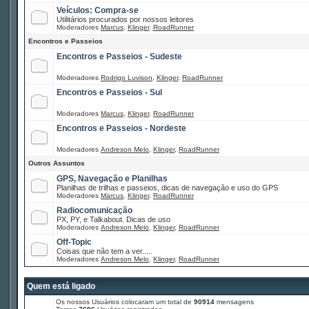
Veículos: Compra-se
Utilitários procurados por nossos leitores
Moderadores
Marcus
,
Klinger
,
RoadRunner
Encontros e Passeios
Encontros e Passeios - Sudeste
Moderadores
Rodrigo Luvison
,
Klinger
,
RoadRunner
Encontros e Passeios - Sul
Moderadores
Marcus
,
Klinger
,
RoadRunner
Encontros e Passeios - Nordeste
Moderadores
Andreson Melo
,
Klinger
,
RoadRunner
Outros Assuntos
GPS, Navegação e Planilhas
Planilhas de trilhas e passeios, dicas de navegação e uso do GPS
Moderadores
Marcus
,
Klinger
,
RoadRunner
Radiocomunicação
PX, PY, e Talkabout. Dicas de uso
Moderadores
Andreson Melo
,
Klinger
,
RoadRunner
Off-Topic
Coisas que não tem a ver.....
Moderadores
Andreson Melo
,
Klinger
,
RoadRunner
Quem está ligado
Os nossos Usuários colocaram um total de
90914
mensagens