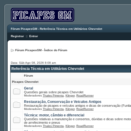
Fórum PicapesGM - Referência Técnica em Utilitários Chevrolet
Registrar
::
Entrar
Fórum PicapesGM - Índice do Fórum
Data: Sáb Ago 08, 2026 8:08 am
Referência Técnica em Utilitários Chevrolet
Fórum
Picapes Chevrolet
Geral
Questões gerais sobre picapes Chevrolet
Moderadores
Thales Pimenta
,
Klinger
,
RoadRunner
Restauração, Conservação e Veiculos Antigos
Restauração de picapes e veículos antigos e dicas de conservação (Funilar
Moderadores
Thales Pimenta
,
Klinger
,
RoadRunner
Técnica: motor, câmbio e diferencial
Questões relativas a manutenção e consertos, dúvidas e dicas sobre motor
de arrefecimento e pneus
Moderadores
Thales Pimenta
,
Klinger
,
RoadRunner