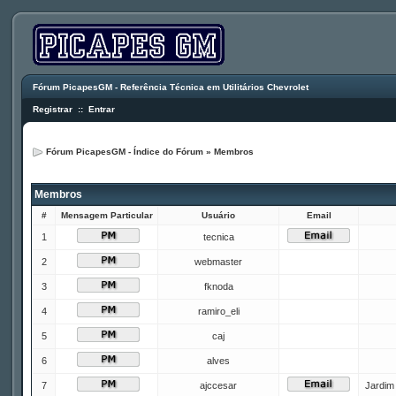
Fórum PicapesGM - Referência Técnica em Utilitários Chevrolet
Registrar
::
Entrar
Fórum PicapesGM - Índice do Fórum
»
Membros
Membros
#
Mensagem Particular
Usuário
Email
1
tecnica
2
webmaster
3
fknoda
4
ramiro_eli
5
caj
6
alves
7
ajccesar
Jardim