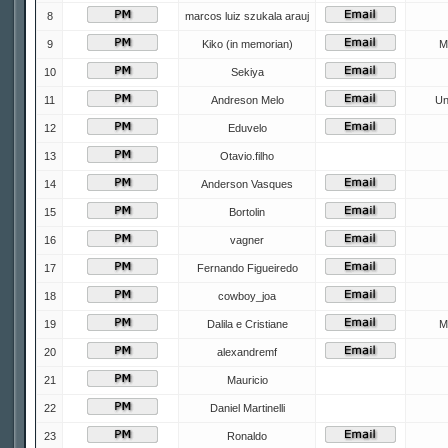
8
marcos luiz szukala arauj
9
Kiko (in memorian)
M
10
Sekiya
11
Andreson Melo
Un
12
Eduvelo
13
Otavio.filho
14
Anderson Vasques
15
Bortolin
16
vagner
17
Fernando Figueiredo
18
cowboy_joa
19
Dalila e Cristiane
M
20
alexandremf
21
Mauricio
22
Daniel Martinelli
23
Ronaldo