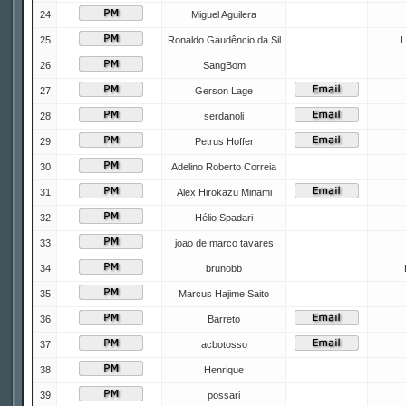
24
Miguel Aguilera
25
Ronaldo Gaudêncio da Sil
L
26
SangBom
27
Gerson Lage
28
serdanoli
29
Petrus Hoffer
30
Adelino Roberto Correia
31
Alex Hirokazu Minami
32
Hélio Spadari
33
joao de marco tavares
34
brunobb
35
Marcus Hajime Saito
36
Barreto
37
acbotosso
38
Henrique
39
possari