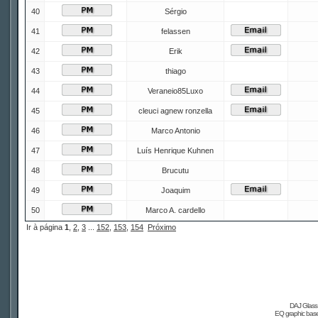
40
Sérgio
41
felassen
42
Erik
43
thiago
44
Veraneio85Luxo
45
cleuci agnew ronzella
46
Marco Antonio
47
Luís Henrique Kuhnen
48
Brucutu
49
Joaquim
50
Marco A. cardello
Ir à página
1
,
2
,
3
...
152
,
153
,
154
Próximo
DAJ Glass 
EQ graphic based