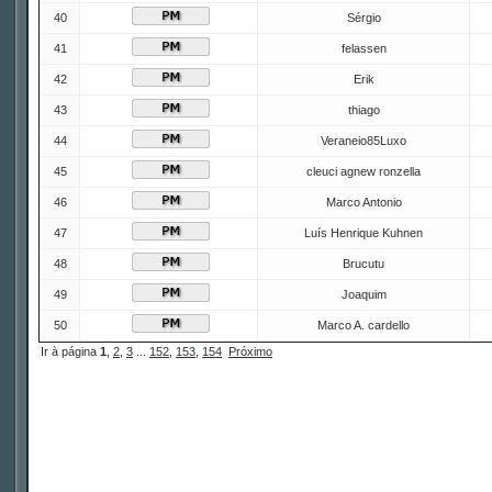
40
Sérgio
41
felassen
42
Erik
43
thiago
44
Veraneio85Luxo
45
cleuci agnew ronzella
46
Marco Antonio
47
Luís Henrique Kuhnen
48
Brucutu
49
Joaquim
50
Marco A. cardello
Ir à página
1
,
2
,
3
...
152
,
153
,
154
Próximo