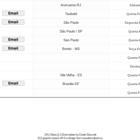
Araruama-RJ
Sábado
Taubaté
Quinta-F
São Paulo
Segunda-F
São Paulo / SP
Quinta-
Sao Paulo
Quinta-
Bonito - MS
Terça-F
Quarta-F
Doming
Vila Velha - ES
Quarta-F
Brasilia-DF
Quarta-F
Quinta-F
DAJ Glass (1.0.8) template by
Dustin Baccetti
EQ graphic based off of a design from
www.freeclipart.nu