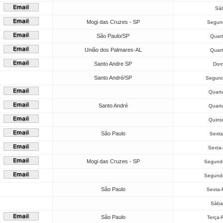
Sáb
Mogi das Cruzes - SP
Segund
São Paulo/SP
Quart
União dos Palmares-AL
Quart
Santo Andre SP
Dom
Santo André/SP
Segund
Quarta
Santo André
Quarta
Quint
São Paulo
Sexta
Sexta-
Mogi das Cruzes - SP
Segunda
Segunda
São Paulo
Sexta-
Sába
São Paulo
Terça-