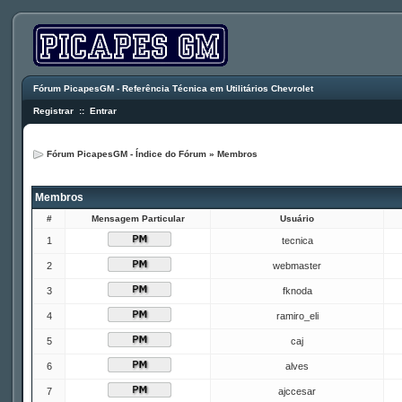
Fórum PicapesGM - Referência Técnica em Utilitários Chevrolet
Registrar
::
Entrar
Fórum PicapesGM - Índice do Fórum
»
Membros
Membros
#
Mensagem Particular
Usuário
1
tecnica
2
webmaster
3
fknoda
4
ramiro_eli
5
caj
6
alves
7
ajccesar