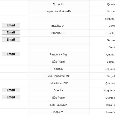
S. Paulo
Quarta
Lagoa dos Gatos-Pe
Sexta-
Segunda
Brasília-DF
Domi
Brasília/DF
Quinta
Sexta-
Domi
Pirapora - Mg
Quarta
São Paulo
Sexta-
goiania
Segunda
Belo Horizonte-MG
Terça-
Indaiatuba - SP
Quarta-
Brasília
Segunda-
São Paulo
Quinta-
São Paulo/SP
Terça-F
Sinop / MT
Terça-F