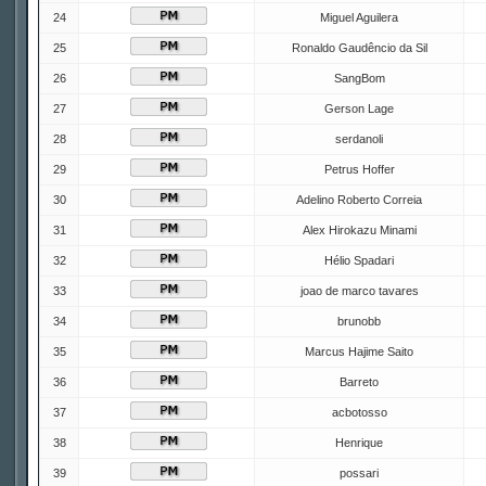
24
Miguel Aguilera
25
Ronaldo Gaudêncio da Sil
26
SangBom
27
Gerson Lage
28
serdanoli
29
Petrus Hoffer
30
Adelino Roberto Correia
31
Alex Hirokazu Minami
32
Hélio Spadari
33
joao de marco tavares
34
brunobb
35
Marcus Hajime Saito
36
Barreto
37
acbotosso
38
Henrique
39
possari