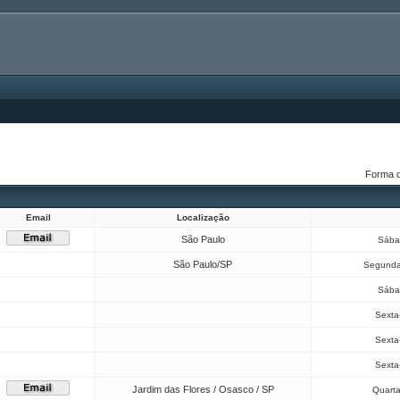
Forma 
Email
Localização
São Paulo
Sába
São Paulo/SP
Segunda
Sába
Sexta-
Sexta-
Sexta-
Jardim das Flores / Osasco / SP
Quarta