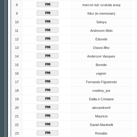
8
marcos luiz szukala arauj
9
Kiko (in memorian)
10
Sekiya
11
Andreson Melo
12
Eduvelo
13
Otavio.filho
14
Anderson Vasques
15
Bortolin
16
vagner
17
Fernando Figueiredo
18
cowboy_joa
19
Dalila e Cristiane
20
alexandremf
21
Mauricio
22
Daniel Martinelli
23
Ronaldo