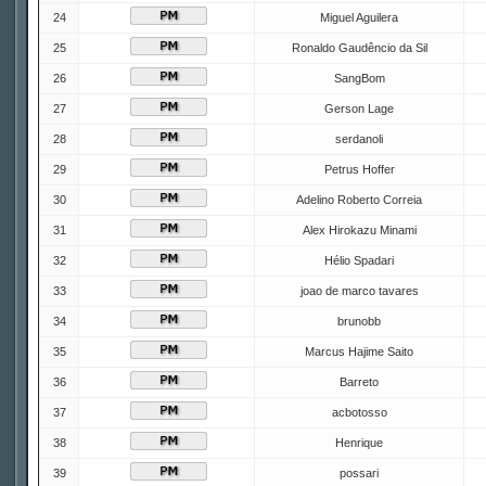
24
Miguel Aguilera
25
Ronaldo Gaudêncio da Sil
26
SangBom
27
Gerson Lage
28
serdanoli
29
Petrus Hoffer
30
Adelino Roberto Correia
31
Alex Hirokazu Minami
32
Hélio Spadari
33
joao de marco tavares
34
brunobb
35
Marcus Hajime Saito
36
Barreto
37
acbotosso
38
Henrique
39
possari