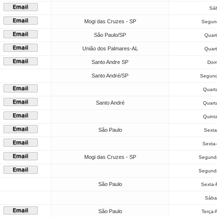
Sáb
Mogi das Cruzes - SP
Segund
São Paulo/SP
Quart
União dos Palmares-AL
Quart
Santo Andre SP
Dom
Santo André/SP
Segund
Quarta
Santo André
Quarta
Quint
São Paulo
Sexta
Sexta-
Mogi das Cruzes - SP
Segunda
Segunda
São Paulo
Sexta-
Sába
São Paulo
Terça-