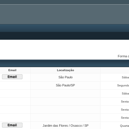
Forma 
Email
Localização
São Paulo
Sába
São Paulo/SP
Segunda
Sába
Sexta-
Sexta-
Sexta-
Jardim das Flores / Osasco / SP
Quarta