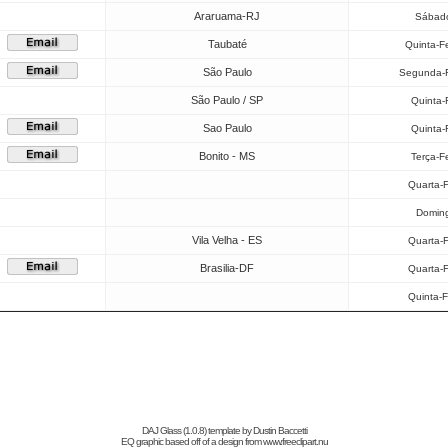
Araruama-RJ
Sábado
Taubaté
Quinta-F
São Paulo
Segunda-F
São Paulo / SP
Quinta-
Sao Paulo
Quinta-
Bonito - MS
Terça-F
Quarta-F
Doming
Vila Velha - ES
Quarta-F
Brasilia-DF
Quarta-F
Quinta-F
DAJ Glass (1.0.8) template by
Dustin Baccetti
EQ graphic based off of a design from
www.freeclipart.nu