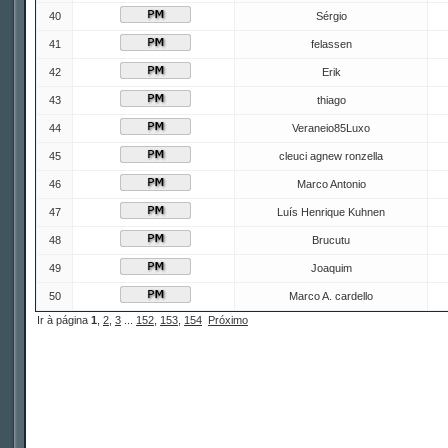
40
Sérgio
41
felassen
42
Erik
43
thiago
44
Veraneio85Luxo
45
cleuci agnew ronzella
46
Marco Antonio
47
Luís Henrique Kuhnen
48
Brucutu
49
Joaquim
50
Marco A. cardello
Ir à página
1
,
2
,
3
...
152
,
153
,
154
Próximo