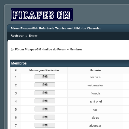
Fórum PicapesGM - Referência Técnica em Utilitários Chevrolet
Registrar
::
Entrar
Fórum PicapesGM - Índice do Fórum
»
Membros
Membros
#
Mensagem Particular
Usuário
1
tecnica
2
webmaster
3
fknoda
4
ramiro_eli
5
caj
6
alves
7
ajccesar