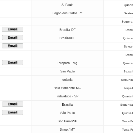
S. Paulo
Quarta
Lagoa dos Gatos-Pe
Sexta-
Segunda
Brasília-DF
Domi
Brasília/DF
Quinta
Sexta-
Domi
Pirapora - Mg
Quarta
São Paulo
Sexta-
goiania
Segunda
Belo Horizonte-MG
Terça-
Indaiatuba - SP
Quarta-
Brasília
Segunda-
São Paulo
Quinta-
São Paulo/SP
Terça-F
Sinop / MT
Terça-F