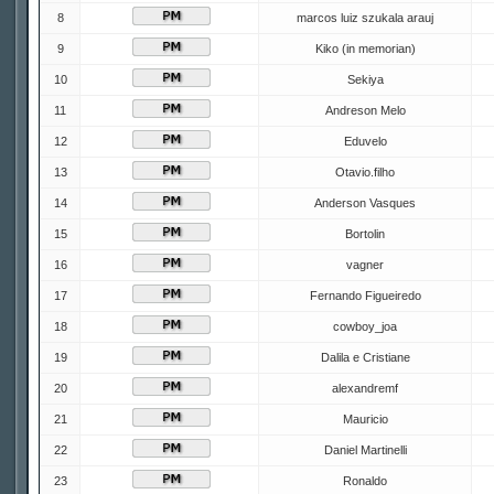
8
marcos luiz szukala arauj
9
Kiko (in memorian)
10
Sekiya
11
Andreson Melo
12
Eduvelo
13
Otavio.filho
14
Anderson Vasques
15
Bortolin
16
vagner
17
Fernando Figueiredo
18
cowboy_joa
19
Dalila e Cristiane
20
alexandremf
21
Mauricio
22
Daniel Martinelli
23
Ronaldo