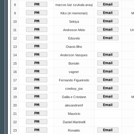
8
marcos luiz szukala arauj
9
Kiko (in memorian)
M
10
Sekiya
11
Andreson Melo
Un
12
Eduvelo
13
Otavio.filho
14
Anderson Vasques
15
Bortolin
16
vagner
17
Fernando Figueiredo
18
cowboy_joa
19
Dalila e Cristiane
M
20
alexandremf
21
Mauricio
22
Daniel Martinelli
23
Ronaldo