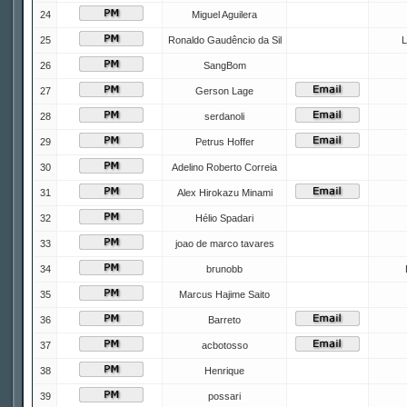
24
Miguel Aguilera
25
Ronaldo Gaudêncio da Sil
L
26
SangBom
27
Gerson Lage
28
serdanoli
29
Petrus Hoffer
30
Adelino Roberto Correia
31
Alex Hirokazu Minami
32
Hélio Spadari
33
joao de marco tavares
34
brunobb
35
Marcus Hajime Saito
36
Barreto
37
acbotosso
38
Henrique
39
possari