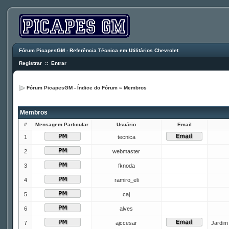
Fórum PicapesGM - Referência Técnica em Utilitários Chevrolet
Registrar
::
Entrar
Fórum PicapesGM - Índice do Fórum
»
Membros
Membros
#
Mensagem Particular
Usuário
Email
1
tecnica
2
webmaster
3
fknoda
4
ramiro_eli
5
caj
6
alves
7
ajccesar
Jardim