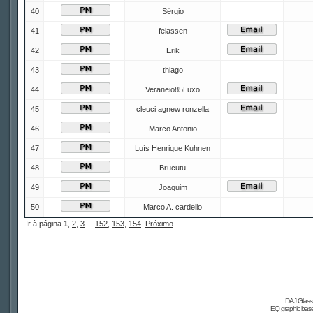
40
Sérgio
41
felassen
42
Erik
43
thiago
44
Veraneio85Luxo
45
cleuci agnew ronzella
46
Marco Antonio
47
Luís Henrique Kuhnen
48
Brucutu
49
Joaquim
50
Marco A. cardello
Ir à página
1
,
2
,
3
...
152
,
153
,
154
Próximo
DAJ Glass 
EQ graphic based