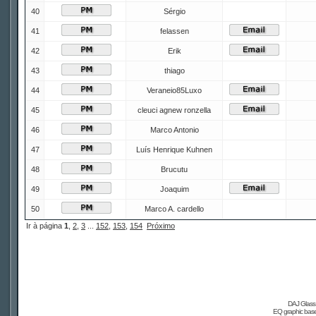
40
Sérgio
41
felassen
42
Erik
43
thiago
44
Veraneio85Luxo
45
cleuci agnew ronzella
46
Marco Antonio
47
Luís Henrique Kuhnen
48
Brucutu
49
Joaquim
50
Marco A. cardello
Ir à página
1
,
2
,
3
...
152
,
153
,
154
Próximo
DAJ Glass 
EQ graphic based