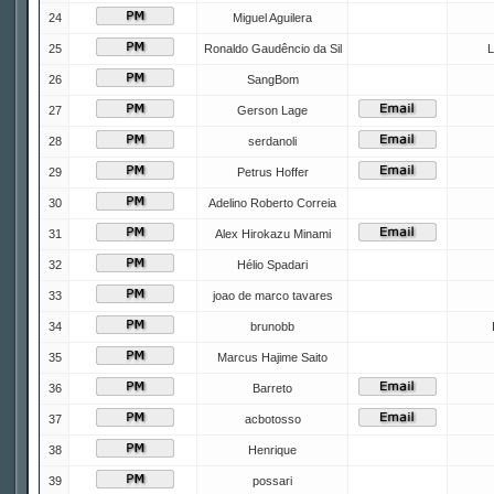
24
Miguel Aguilera
25
Ronaldo Gaudêncio da Sil
L
26
SangBom
27
Gerson Lage
28
serdanoli
29
Petrus Hoffer
30
Adelino Roberto Correia
31
Alex Hirokazu Minami
32
Hélio Spadari
33
joao de marco tavares
34
brunobb
35
Marcus Hajime Saito
36
Barreto
37
acbotosso
38
Henrique
39
possari