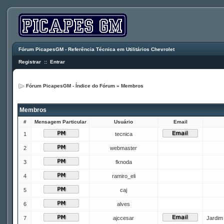
Fórum PicapesGM - Referência Técnica em Utilitários Chevrolet
Registrar
::
Entrar
Fórum PicapesGM - Índice do Fórum
»
Membros
Membros
#
Mensagem Particular
Usuário
Email
1
tecnica
2
webmaster
3
fknoda
4
ramiro_eli
5
caj
6
alves
7
ajccesar
Jardim