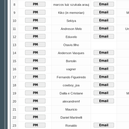
8
marcos luiz szukala arauj
9
Kiko (in memorian)
M
10
Sekiya
11
Andreson Melo
Un
12
Eduvelo
13
Otavio.filho
14
Anderson Vasques
15
Bortolin
16
vagner
17
Fernando Figueiredo
18
cowboy_joa
19
Dalila e Cristiane
M
20
alexandremf
21
Mauricio
22
Daniel Martinelli
23
Ronaldo