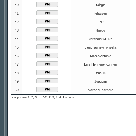
40
Sérgio
41
felassen
42
Erik
43
thiago
44
Veraneio85Luxo
45
cleuci agnew ronzella
46
Marco Antonio
47
Luís Henrique Kuhnen
48
Brucutu
49
Joaquim
50
Marco A. cardello
Ir à página
1
,
2
,
3
...
152
,
153
,
154
Próximo