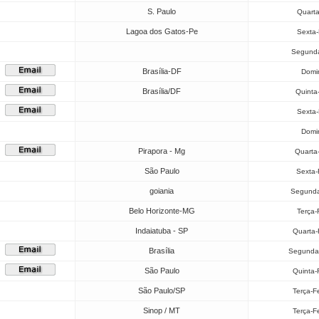
S. Paulo
Quarta
Lagoa dos Gatos-Pe
Sexta-
Segunda
Brasília-DF
Domi
Brasília/DF
Quinta
Sexta-
Domi
Pirapora - Mg
Quarta
São Paulo
Sexta-
goiania
Segunda
Belo Horizonte-MG
Terça-
Indaiatuba - SP
Quarta-
Brasília
Segunda-
São Paulo
Quinta-
São Paulo/SP
Terça-F
Sinop / MT
Terça-F