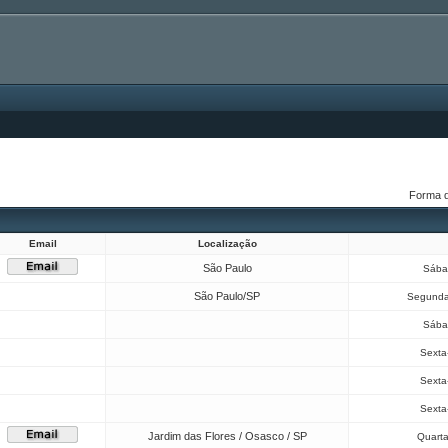
Forma 
Email
Localização
São Paulo
Sába
São Paulo/SP
Segunda
Sába
Sexta-
Sexta-
Sexta-
Jardim das Flores / Osasco / SP
Quarta