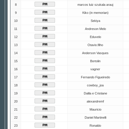
8
marcos luiz szukala arauj
9
Kiko (in memorian)
10
Sekiya
11
Andreson Melo
12
Eduvelo
13
Otavio.filho
14
Anderson Vasques
15
Bortolin
16
vagner
17
Fernando Figueiredo
18
cowboy_joa
19
Dalila e Cristiane
20
alexandremf
21
Mauricio
22
Daniel Martinelli
23
Ronaldo