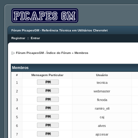
Fórum PicapesGM - Referência Técnica em Utilitários Chevrolet
Registrar
::
Entrar
Fórum PicapesGM - Índice do Fórum
»
Membros
Membros
#
Mensagem Particular
Usuário
1
tecnica
2
webmaster
3
fknoda
4
ramiro_eli
5
caj
6
alves
7
ajccesar