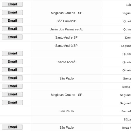
Sáb
Mogi das Cruzes - SP
Segund
São Paulo/SP
Quart
União dos Palmares-AL
Quart
Santo Andre SP
Dom
Santo André/SP
Segund
Quarta
Santo André
Quarta
Quint
São Paulo
Sexta
Sexta-
Mogi das Cruzes - SP
Segunda
Segunda
São Paulo
Sexta-
Sába
São Paulo
Terça-