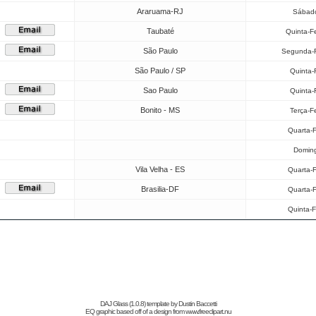
Araruama-RJ
Sábado
Taubaté
Quinta-F
São Paulo
Segunda-F
São Paulo / SP
Quinta-
Sao Paulo
Quinta-
Bonito - MS
Terça-F
Quarta-F
Doming
Vila Velha - ES
Quarta-F
Brasilia-DF
Quarta-F
Quinta-F
DAJ Glass (1.0.8) template by
Dustin Baccetti
EQ graphic based off of a design from
www.freeclipart.nu