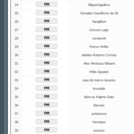
24
Miguel Aguilera
25
Ronaldo Gaudêncio da Sil
26
SangBom
27
Gerson Lage
28
serdanoli
29
Petrus Hoffer
30
Adelino Roberto Correia
31
Alex Hirokazu Minami
32
Hélio Spadari
33
joao de marco tavares
34
brunobb
35
Marcus Hajime Saito
36
Barreto
37
acbotosso
38
Henrique
39
possari