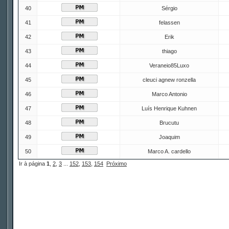
40
Sérgio
41
felassen
42
Erik
43
thiago
44
Veraneio85Luxo
45
cleuci agnew ronzella
46
Marco Antonio
47
Luís Henrique Kuhnen
48
Brucutu
49
Joaquim
50
Marco A. cardello
Ir à página
1
,
2
,
3
...
152
,
153
,
154
Próximo