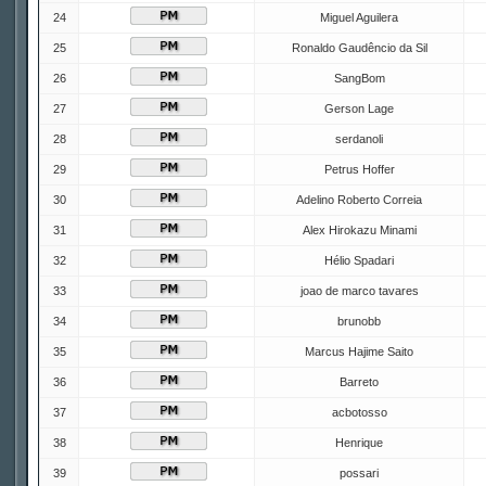
24
Miguel Aguilera
25
Ronaldo Gaudêncio da Sil
26
SangBom
27
Gerson Lage
28
serdanoli
29
Petrus Hoffer
30
Adelino Roberto Correia
31
Alex Hirokazu Minami
32
Hélio Spadari
33
joao de marco tavares
34
brunobb
35
Marcus Hajime Saito
36
Barreto
37
acbotosso
38
Henrique
39
possari