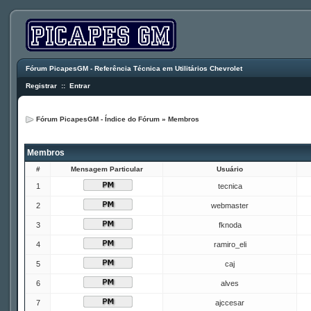
Fórum PicapesGM - Referência Técnica em Utilitários Chevrolet
Registrar
::
Entrar
Fórum PicapesGM - Índice do Fórum
»
Membros
Membros
#
Mensagem Particular
Usuário
1
tecnica
2
webmaster
3
fknoda
4
ramiro_eli
5
caj
6
alves
7
ajccesar