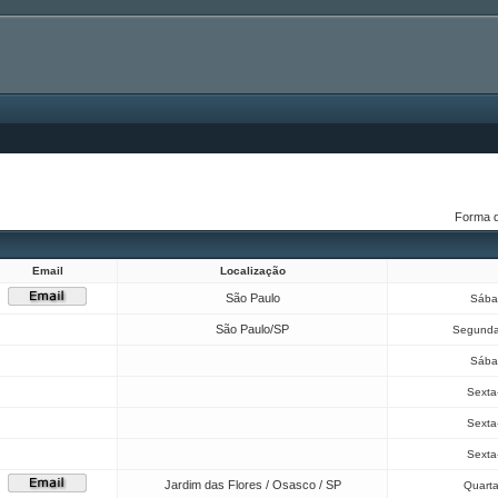
Forma 
Email
Localização
São Paulo
Sába
São Paulo/SP
Segunda
Sába
Sexta-
Sexta-
Sexta-
Jardim das Flores / Osasco / SP
Quarta