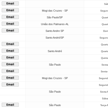
Sáb
Mogi das Cruzes - SP
Segund
São Paulo/SP
Quart
União dos Palmares-AL
Quart
Santo Andre SP
Dom
Santo André/SP
Segund
Quarta
Santo André
Quarta
Quint
São Paulo
Sexta
Sexta-
Mogi das Cruzes - SP
Segunda
Segunda
São Paulo
Sexta-
Sába
São Paulo
Terça-