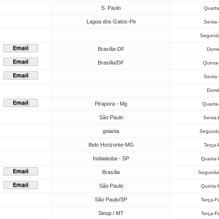
S. Paulo
Quarta
Lagoa dos Gatos-Pe
Sexta-
Segunda
Brasília-DF
Domi
Brasília/DF
Quinta
Sexta-
Domi
Pirapora - Mg
Quarta
São Paulo
Sexta-
goiania
Segunda
Belo Horizonte-MG
Terça-
Indaiatuba - SP
Quarta-
Brasília
Segunda-
São Paulo
Quinta-
São Paulo/SP
Terça-F
Sinop / MT
Terça-F