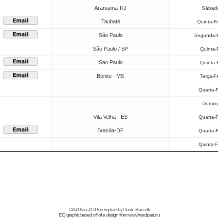
Araruama-RJ
Sábado
Taubaté
Quinta-F
São Paulo
Segunda-F
São Paulo / SP
Quinta-
Sao Paulo
Quinta-
Bonito - MS
Terça-F
Quarta-F
Doming
Vila Velha - ES
Quarta-F
Brasilia-DF
Quarta-F
Quinta-F
DAJ Glass (1.0.8) template by
Dustin Baccetti
EQ graphic based off of a design from
www.freeclipart.nu