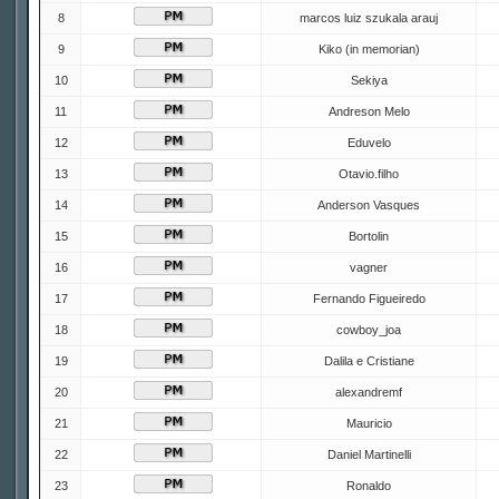
8
marcos luiz szukala arauj
9
Kiko (in memorian)
10
Sekiya
11
Andreson Melo
12
Eduvelo
13
Otavio.filho
14
Anderson Vasques
15
Bortolin
16
vagner
17
Fernando Figueiredo
18
cowboy_joa
19
Dalila e Cristiane
20
alexandremf
21
Mauricio
22
Daniel Martinelli
23
Ronaldo