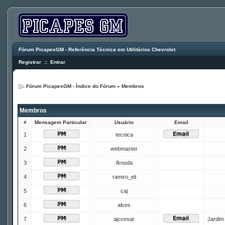
Fórum PicapesGM - Referência Técnica em Utilitários Chevrolet
Registrar
::
Entrar
Fórum PicapesGM - Índice do Fórum
»
Membros
Membros
#
Mensagem Particular
Usuário
Email
1
tecnica
2
webmaster
3
fknoda
4
ramiro_eli
5
caj
6
alves
7
ajccesar
Jardim