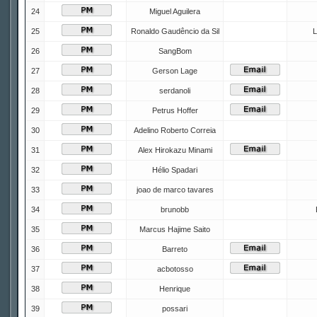
24
Miguel Aguilera
25
Ronaldo Gaudêncio da Sil
L
26
SangBom
27
Gerson Lage
28
serdanoli
29
Petrus Hoffer
30
Adelino Roberto Correia
31
Alex Hirokazu Minami
32
Hélio Spadari
33
joao de marco tavares
34
brunobb
35
Marcus Hajime Saito
36
Barreto
37
acbotosso
38
Henrique
39
possari