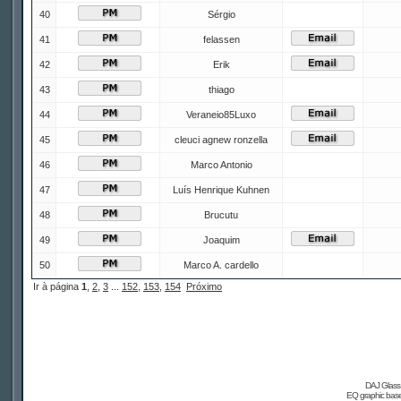
40
Sérgio
41
felassen
42
Erik
43
thiago
44
Veraneio85Luxo
45
cleuci agnew ronzella
46
Marco Antonio
47
Luís Henrique Kuhnen
48
Brucutu
49
Joaquim
50
Marco A. cardello
Ir à página
1
,
2
,
3
...
152
,
153
,
154
Próximo
DAJ Glass 
EQ graphic based