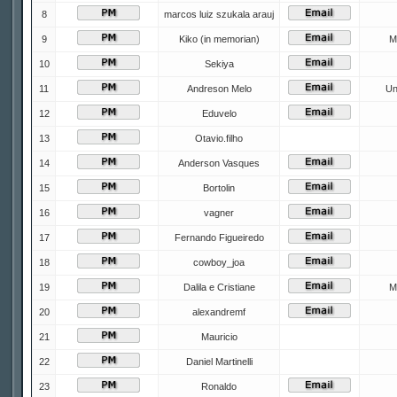
8
marcos luiz szukala arauj
9
Kiko (in memorian)
M
10
Sekiya
11
Andreson Melo
Un
12
Eduvelo
13
Otavio.filho
14
Anderson Vasques
15
Bortolin
16
vagner
17
Fernando Figueiredo
18
cowboy_joa
19
Dalila e Cristiane
M
20
alexandremf
21
Mauricio
22
Daniel Martinelli
23
Ronaldo