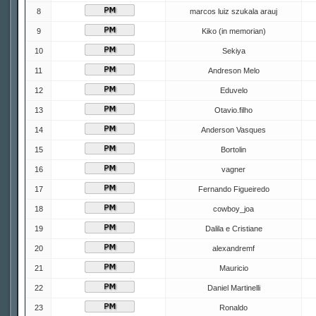
8
marcos luiz szukala arauj
9
Kiko (in memorian)
10
Sekiya
11
Andreson Melo
12
Eduvelo
13
Otavio.filho
14
Anderson Vasques
15
Bortolin
16
vagner
17
Fernando Figueiredo
18
cowboy_joa
19
Dalila e Cristiane
20
alexandremf
21
Mauricio
22
Daniel Martinelli
23
Ronaldo