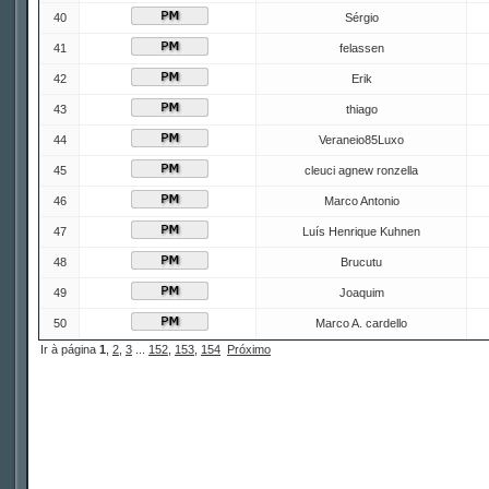
40
Sérgio
41
felassen
42
Erik
43
thiago
44
Veraneio85Luxo
45
cleuci agnew ronzella
46
Marco Antonio
47
Luís Henrique Kuhnen
48
Brucutu
49
Joaquim
50
Marco A. cardello
Ir à página
1
,
2
,
3
...
152
,
153
,
154
Próximo