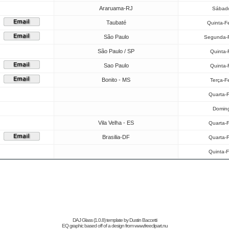
Araruama-RJ
Sábado
Taubaté
Quinta-F
São Paulo
Segunda-F
São Paulo / SP
Quinta-
Sao Paulo
Quinta-
Bonito - MS
Terça-F
Quarta-F
Doming
Vila Velha - ES
Quarta-F
Brasilia-DF
Quarta-F
Quinta-F
DAJ Glass (1.0.8) template by
Dustin Baccetti
EQ graphic based off of a design from
www.freeclipart.nu