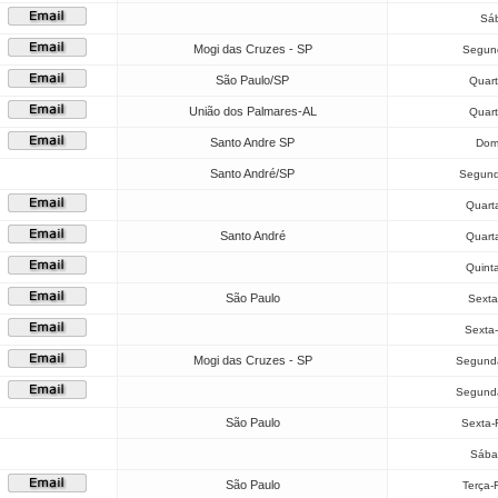
Sáb
Mogi das Cruzes - SP
Segund
São Paulo/SP
Quart
União dos Palmares-AL
Quart
Santo Andre SP
Dom
Santo André/SP
Segund
Quarta
Santo André
Quarta
Quint
São Paulo
Sexta
Sexta-
Mogi das Cruzes - SP
Segunda
Segunda
São Paulo
Sexta-
Sába
São Paulo
Terça-