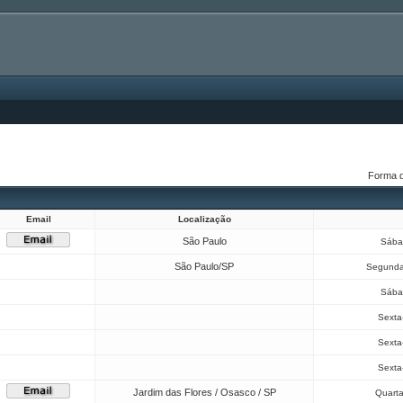
Forma 
Email
Localização
São Paulo
Sába
São Paulo/SP
Segunda
Sába
Sexta-
Sexta-
Sexta-
Jardim das Flores / Osasco / SP
Quarta