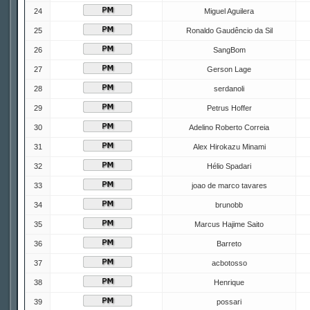
24
Miguel Aguilera
25
Ronaldo Gaudêncio da Sil
26
SangBom
27
Gerson Lage
28
serdanoli
29
Petrus Hoffer
30
Adelino Roberto Correia
31
Alex Hirokazu Minami
32
Hélio Spadari
33
joao de marco tavares
34
brunobb
35
Marcus Hajime Saito
36
Barreto
37
acbotosso
38
Henrique
39
possari