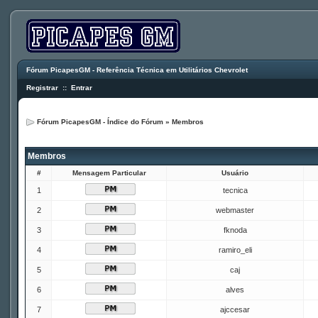
Fórum PicapesGM - Referência Técnica em Utilitários Chevrolet
Registrar
::
Entrar
Fórum PicapesGM - Índice do Fórum
»
Membros
Membros
#
Mensagem Particular
Usuário
1
tecnica
2
webmaster
3
fknoda
4
ramiro_eli
5
caj
6
alves
7
ajccesar