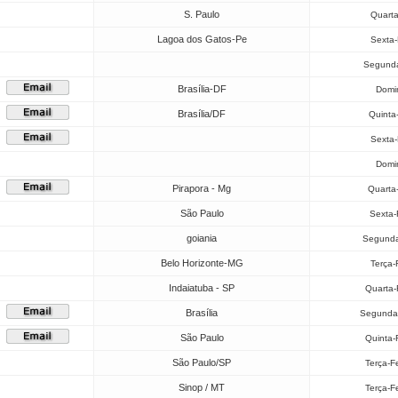
S. Paulo
Quarta
Lagoa dos Gatos-Pe
Sexta-
Segunda
Brasília-DF
Domi
Brasília/DF
Quinta
Sexta-
Domi
Pirapora - Mg
Quarta
São Paulo
Sexta-
goiania
Segunda
Belo Horizonte-MG
Terça-
Indaiatuba - SP
Quarta-
Brasília
Segunda-
São Paulo
Quinta-
São Paulo/SP
Terça-F
Sinop / MT
Terça-F