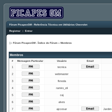
Fórum PicapesGM - Referência Técnica em Utilitários Chevrolet
Registrar
::
Entrar
Fórum PicapesGM - Índice do Fórum
»
Membros
Membros
#
Mensagem Particular
Usuário
Email
1
tecnica
2
webmaster
3
fknoda
4
ramiro_eli
5
caj
6
alves
7
ajccesar
Jardim