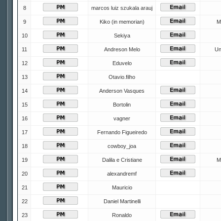
8
marcos luiz szukala arauj
9
Kiko (in memorian)
M
10
Sekiya
11
Andreson Melo
Un
12
Eduvelo
13
Otavio.filho
14
Anderson Vasques
15
Bortolin
16
vagner
17
Fernando Figueiredo
18
cowboy_joa
19
Dalila e Cristiane
M
20
alexandremf
21
Mauricio
22
Daniel Martinelli
23
Ronaldo