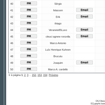
40
Sérgio
41
felassen
42
Erik
43
thiago
44
Veraneio85Luxo
45
cleuci agnew ronzella
46
Marco Antonio
47
Luís Henrique Kuhnen
48
Brucutu
49
Joaquim
50
Marco A. cardello
Ir à página
1
,
2
,
3
...
152
,
153
,
154
Próximo
DAJ Glass 
EQ graphic based