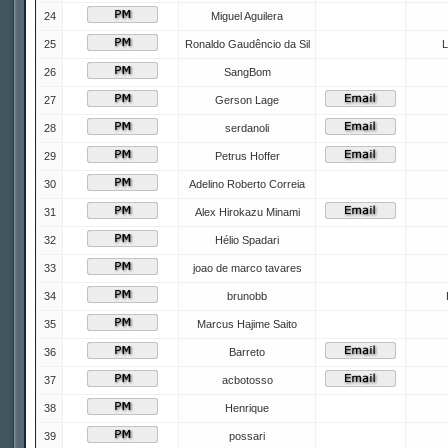
24
Miguel Aguilera
25
Ronaldo Gaudêncio da Sil
L
26
SangBom
27
Gerson Lage
28
serdanoli
29
Petrus Hoffer
30
Adelino Roberto Correia
31
Alex Hirokazu Minami
32
Hélio Spadari
33
joao de marco tavares
34
brunobb
35
Marcus Hajime Saito
36
Barreto
37
acbotosso
38
Henrique
39
possari