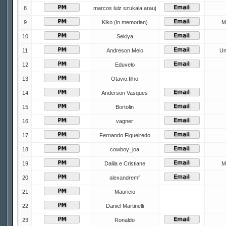
8
marcos luiz szukala arauj
9
Kiko (in memorian)
M
10
Sekiya
11
Andreson Melo
Un
12
Eduvelo
13
Otavio.filho
14
Anderson Vasques
15
Bortolin
16
vagner
17
Fernando Figueiredo
18
cowboy_joa
19
Dalila e Cristiane
M
20
alexandremf
21
Mauricio
22
Daniel Martinelli
23
Ronaldo