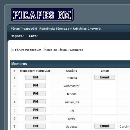
Fórum PicapesGM - Referência Técnica em Utilitários Chevrolet
Registrar
::
Entrar
Fórum PicapesGM - Índice do Fórum
»
Membros
Membros
#
Mensagem Particular
Usuário
Email
1
tecnica
2
webmaster
3
fknoda
4
ramiro_eli
5
caj
6
alves
7
ajccesar
Jardim