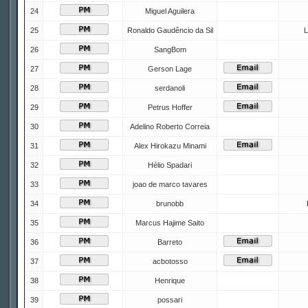
24
Miguel Aguilera
25
Ronaldo Gaudêncio da Sil
L
26
SangBom
27
Gerson Lage
28
serdanoli
29
Petrus Hoffer
30
Adelino Roberto Correia
31
Alex Hirokazu Minami
32
Hélio Spadari
33
joao de marco tavares
34
brunobb
35
Marcus Hajime Saito
36
Barreto
37
acbotosso
38
Henrique
39
possari