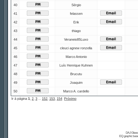
40
Sérgio
41
felassen
42
Erik
43
thiago
44
Veraneio85Luxo
45
cleuci agnew ronzella
46
Marco Antonio
47
Luís Henrique Kuhnen
48
Brucutu
49
Joaquim
50
Marco A. cardello
Ir à página
1
,
2
,
3
...
152
,
153
,
154
Próximo
DAJ Glass 
EQ graphic based