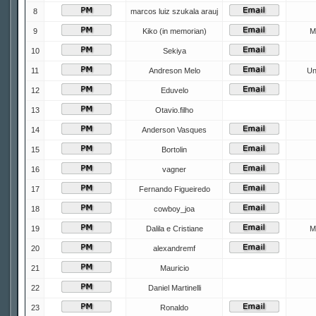
8
marcos luiz szukala arauj
9
Kiko (in memorian)
M
10
Sekiya
11
Andreson Melo
Un
12
Eduvelo
13
Otavio.filho
14
Anderson Vasques
15
Bortolin
16
vagner
17
Fernando Figueiredo
18
cowboy_joa
19
Dalila e Cristiane
M
20
alexandremf
21
Mauricio
22
Daniel Martinelli
23
Ronaldo