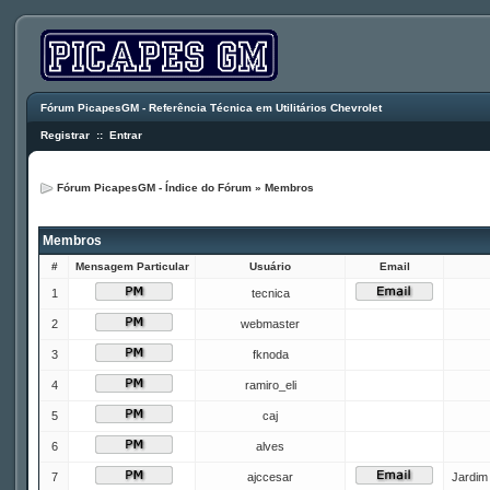
Fórum PicapesGM - Referência Técnica em Utilitários Chevrolet
Registrar
::
Entrar
Fórum PicapesGM - Índice do Fórum
»
Membros
Membros
#
Mensagem Particular
Usuário
Email
1
tecnica
2
webmaster
3
fknoda
4
ramiro_eli
5
caj
6
alves
7
ajccesar
Jardim