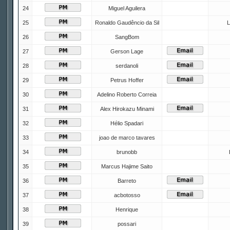
24
Miguel Aguilera
25
Ronaldo Gaudêncio da Sil
L
26
SangBom
27
Gerson Lage
28
serdanoli
29
Petrus Hoffer
30
Adelino Roberto Correia
31
Alex Hirokazu Minami
32
Hélio Spadari
33
joao de marco tavares
34
brunobb
35
Marcus Hajime Saito
36
Barreto
37
acbotosso
38
Henrique
39
possari