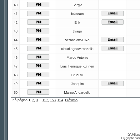
40
Sérgio
41
felassen
42
Erik
43
thiago
44
Veraneio85Luxo
45
cleuci agnew ronzella
46
Marco Antonio
47
Luís Henrique Kuhnen
48
Brucutu
49
Joaquim
50
Marco A. cardello
Ir à página
1
,
2
,
3
...
152
,
153
,
154
Próximo
DAJ Glass 
EQ graphic based