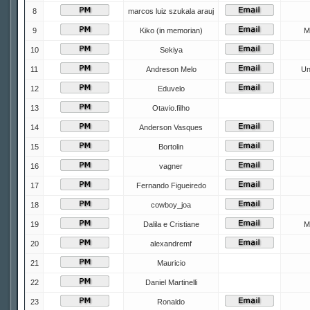
8
marcos luiz szukala arauj
9
Kiko (in memorian)
M
10
Sekiya
11
Andreson Melo
Un
12
Eduvelo
13
Otavio.filho
14
Anderson Vasques
15
Bortolin
16
vagner
17
Fernando Figueiredo
18
cowboy_joa
19
Dalila e Cristiane
M
20
alexandremf
21
Mauricio
22
Daniel Martinelli
23
Ronaldo