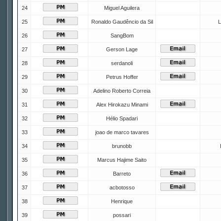
24
Miguel Aguilera
25
Ronaldo Gaudêncio da Sil
L
26
SangBom
27
Gerson Lage
28
serdanoli
29
Petrus Hoffer
30
Adelino Roberto Correia
31
Alex Hirokazu Minami
32
Hélio Spadari
33
joao de marco tavares
34
brunobb
35
Marcus Hajime Saito
36
Barreto
37
acbotosso
38
Henrique
39
possari