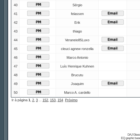
40
Sérgio
41
felassen
42
Erik
43
thiago
44
Veraneio85Luxo
45
cleuci agnew ronzella
46
Marco Antonio
47
Luís Henrique Kuhnen
48
Brucutu
49
Joaquim
50
Marco A. cardello
Ir à página
1
,
2
,
3
...
152
,
153
,
154
Próximo
DAJ Glass 
EQ graphic based