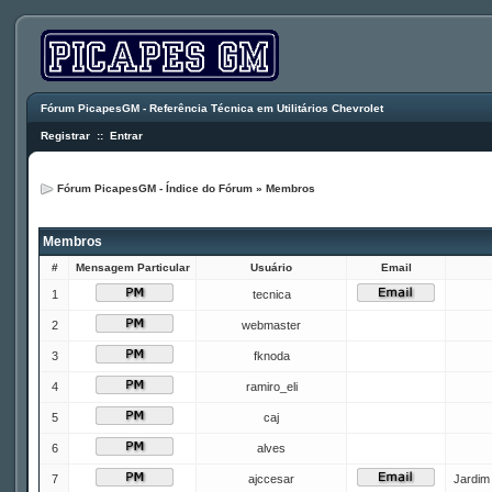
Fórum PicapesGM - Referência Técnica em Utilitários Chevrolet
Registrar
::
Entrar
Fórum PicapesGM - Índice do Fórum
»
Membros
Membros
#
Mensagem Particular
Usuário
Email
1
tecnica
2
webmaster
3
fknoda
4
ramiro_eli
5
caj
6
alves
7
ajccesar
Jardim