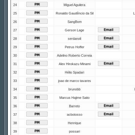
24
Miguel Aguilera
25
Ronaldo Gaudêncio da Sil
L
26
SangBom
27
Gerson Lage
28
serdanoli
29
Petrus Hoffer
30
Adelino Roberto Correia
31
Alex Hirokazu Minami
32
Hélio Spadari
33
joao de marco tavares
34
brunobb
35
Marcus Hajime Saito
36
Barreto
37
acbotosso
38
Henrique
39
possari