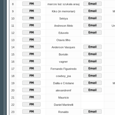
8
marcos luiz szukala arauj
9
Kiko (in memorian)
M
10
Sekiya
11
Andreson Melo
Un
12
Eduvelo
13
Otavio.filho
14
Anderson Vasques
15
Bortolin
16
vagner
17
Fernando Figueiredo
18
cowboy_joa
19
Dalila e Cristiane
M
20
alexandremf
21
Mauricio
22
Daniel Martinelli
23
Ronaldo