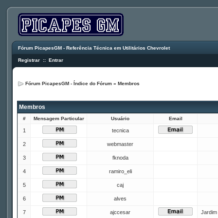
Fórum PicapesGM - Referência Técnica em Utilitários Chevrolet
Registrar
::
Entrar
Fórum PicapesGM - Índice do Fórum
»
Membros
Membros
#
Mensagem Particular
Usuário
Email
1
tecnica
2
webmaster
3
fknoda
4
ramiro_eli
5
caj
6
alves
7
ajccesar
Jardim