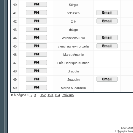
40
Sérgio
41
felassen
42
Erik
43
thiago
44
Veraneio85Luxo
45
cleuci agnew ronzella
46
Marco Antonio
47
Luís Henrique Kuhnen
48
Brucutu
49
Joaquim
50
Marco A. cardello
Ir à página
1
,
2
,
3
...
152
,
153
,
154
Próximo
DAJ Glass 
EQ graphic based