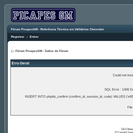
Fórum PicapesGM - Referência Técnica em Utilitários Chevrolet
Registrar
::
Entrar
Fórum PicapesGM - Índice do Fórum
Erro Geral
Could not ins
SQL Error : 1406 Da
INSERT INTO phpbb_confirm (confirm_id, session_id, code) VALUES ('e
File
DAJ Glass 
EQ graphic based