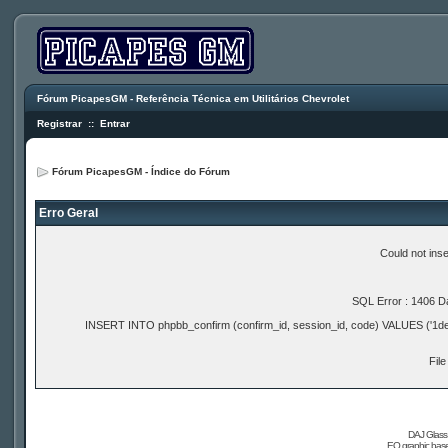
Fórum PicapesGM - Referência Técnica em Utilitários Chevrolet
Registrar
::
Entrar
Fórum PicapesGM - Índice do Fórum
Erro Geral
Could not ins
SQL Error : 1406 Da
INSERT INTO phpbb_confirm (confirm_id, session_id, code) VALUES ('1
File
DAJ Glass 
EQ graphic based