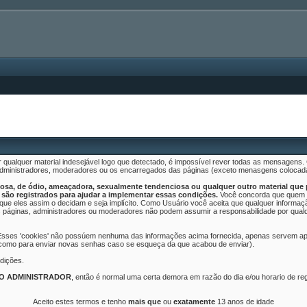
 qualquer material indesejável logo que detectado, é impossível rever todas as mensagen
 administradores, moderadores ou os encarregados das páginas (exceto menasgens colocad
sa, de ódio, ameaçadora, sexualmente tendenciosa ou qualquer outro material que po
são registrados para ajudar a implementar essas condições.
Você concorda que quem f
o que eles assim o decidam e seja implícito. Como Usuário você aceita que qualquer infor
 páginas, administradores ou moderadores não podem assumir a responsabilidade por qualquer
 Esses 'cookies' não possúem nenhuma das informações acima fornecida, apenas servem ape
 como para enviar novas senhas caso se esqueça da que acabou de enviar).
dições.
LO ADMINISTRADOR
, então é normal uma certa demora em razão do dia e/ou horario de r
Aceito estes termos e tenho
mais que
ou
exatamente
13 anos de idade