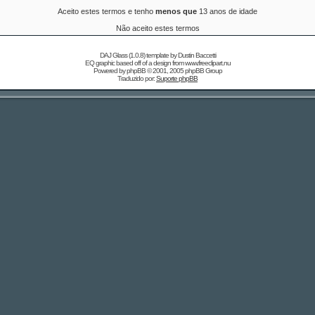
Aceito estes termos e tenho
menos que
13 anos de idade
Não aceito estes termos
DAJ Glass (1.0.8) template by
Dustin Baccetti
EQ graphic based off of a design from
www.freeclipart.nu
Powered by
phpBB
© 2001, 2005 phpBB Group
Traduzido por:
Suporte phpBB