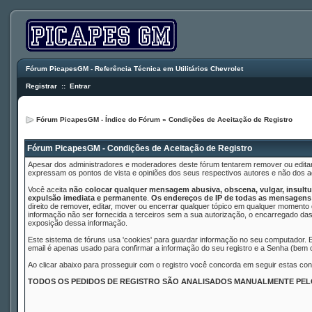
Fórum PicapesGM - Referência Técnica em Utilitários Chevrolet
Registrar
::
Entrar
Fórum PicapesGM - Índice do Fórum
» Condições de Aceitação de Registro
Fórum PicapesGM - Condições de Aceitação de Registro
Apesar dos administradores e moderadores deste fórum tentarem remover ou editar
expressam os pontos de vista e opiniões dos seus respectivos autores e não dos
Você aceita
não colocar qualquer mensagem abusiva, obscena, vulgar, insultuo
expulsão imediata e permanente
.
Os endereços de IP de todas as mensagens 
direito de remover, editar, mover ou encerrar qualquer tópico em qualquer moment
informação não ser fornecida a terceiros sem a sua autorização, o encarregado das
exposição dessa informação.
Este sistema de fóruns usa 'cookies' para guardar informação no seu computador.
email é apenas usado para confirmar a informação do seu registro e a Senha (bem
Ao clicar abaixo para prosseguir com o registro você concorda em seguir estas con
TODOS OS PEDIDOS DE REGISTRO SÃO ANALISADOS MANUALMENTE PE