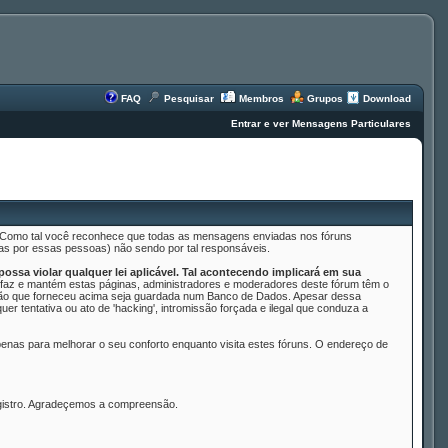
FAQ
Pesquisar
Membros
Grupos
Download
Entrar e ver Mensagens Particulares
s. Como tal você reconhece que todas as mensagens enviadas nos fóruns
as por essas pessoas) não sendo por tal responsáveis.
ssa violar qualquer lei aplicável. Tal acontecendo implicará em sua
az e mantém estas páginas, administradores e moderadores deste fórum têm o
mação que forneceu acima seja guardada num Banco de Dados. Apesar dessa
 tentativa ou ato de 'hacking', intromissão forçada e ilegal que conduza a
nas para melhorar o seu conforto enquanto visita estes fóruns. O endereço de
egistro. Agradeçemos a compreensão.