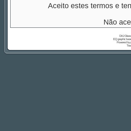
Aceito estes termos e t
Não ace
DAJ Glass 
EQ graphic based
Powered by
Tra