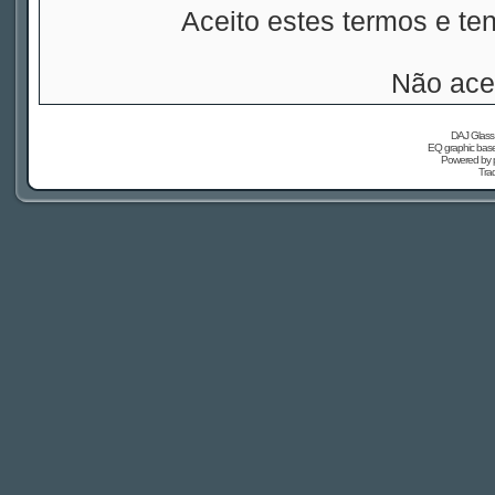
Aceito estes termos e t
Não ace
DAJ Glass 
EQ graphic based
Powered by
Tra