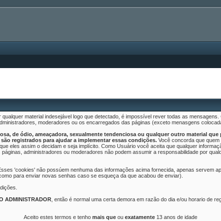
 qualquer material indesejável logo que detectado, é impossível rever todas as mensagen
 administradores, moderadores ou os encarregados das páginas (exceto menasgens colocad
sa, de ódio, ameaçadora, sexualmente tendenciosa ou qualquer outro material que po
são registrados para ajudar a implementar essas condições.
Você concorda que quem f
o que eles assim o decidam e seja implícito. Como Usuário você aceita que qualquer infor
 páginas, administradores ou moderadores não podem assumir a responsabilidade por qualquer
 Esses 'cookies' não possúem nenhuma das informações acima fornecida, apenas servem ape
 como para enviar novas senhas caso se esqueça da que acabou de enviar).
dições.
LO ADMINISTRADOR
, então é normal uma certa demora em razão do dia e/ou horario de r
Aceito estes termos e tenho
mais que
ou
exatamente
13 anos de idade