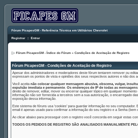
Fórum PicapesGM - Referência Técnica em Utilitários Chevrolet
Registrar
::
Entrar
Fórum PicapesGM - Índice do Fórum
» Condições de Aceitação de Registro
Fórum PicapesGM - Condições de Aceitação de Registro
Apesar dos administradores e moderadores deste fórum tentarem remover ou editar
expressam os pontos de vista e opiniões dos seus respectivos autores e não dos
Você aceita
não colocar qualquer mensagem abusiva, obscena, vulgar, insultuo
expulsão imediata e permanente
.
Os endereços de IP de todas as mensagens 
direito de remover, editar, mover ou encerrar qualquer tópico em qualquer moment
informação não ser fornecida a terceiros sem a sua autorização, o encarregado das
exposição dessa informação.
Este sistema de fóruns usa 'cookies' para guardar informação no seu computador.
email é apenas usado para confirmar a informação do seu registro e a Senha (bem
Ao clicar abaixo para prosseguir com o registro você concorda em seguir estas con
TODOS OS PEDIDOS DE REGISTRO SÃO ANALISADOS MANUALMENTE PE