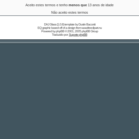
Aceito estes termos e tenho
menos que
13 anos de idade
Não aceito estes termos
DAJ Glass (1.0.8) template by
Dustin Baccetti
EQ graphic based off of a design from
www.freeclipart.nu
Powered by
phpBB
© 2001, 2005 phpBB Group
Traduzido por:
Suporte phpBB