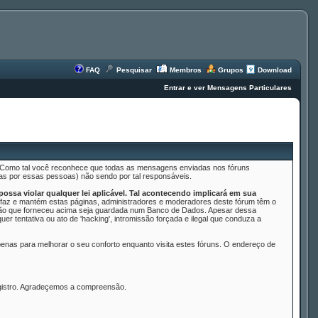
FAQ
Pesquisar
Membros
Grupos
Download
Entrar e ver Mensagens Particulares
s. Como tal você reconhece que todas as mensagens enviadas nos fóruns
as por essas pessoas) não sendo por tal responsáveis.
ssa violar qualquer lei aplicável. Tal acontecendo implicará em sua
az e mantém estas páginas, administradores e moderadores deste fórum têm o
mação que forneceu acima seja guardada num Banco de Dados. Apesar dessa
 tentativa ou ato de 'hacking', intromissão forçada e ilegal que conduza a
nas para melhorar o seu conforto enquanto visita estes fóruns. O endereço de
egistro. Agradeçemos a compreensão.