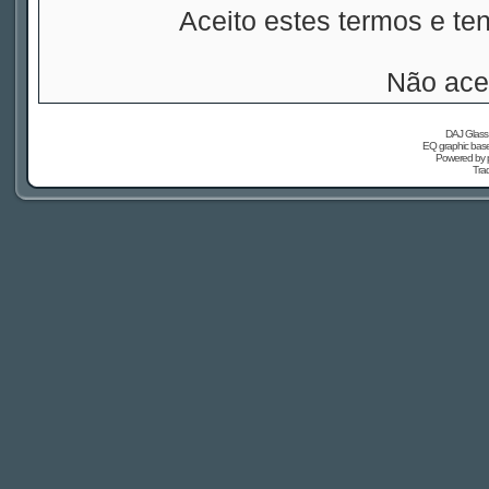
Aceito estes termos e t
Não ace
DAJ Glass 
EQ graphic based
Powered by
Tra