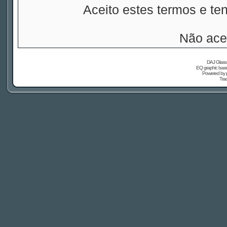
Aceito estes termos e t
Não ace
DAJ Glass 
EQ graphic based
Powered by
Tra