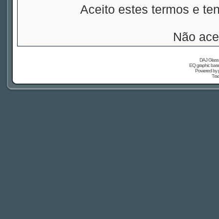
Aceito estes termos e t
Não ace
DAJ Glass 
EQ graphic based
Powered by
Tra