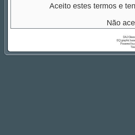
Aceito estes termos e t
Não ace
DAJ Glass 
EQ graphic based
Powered by
Tra