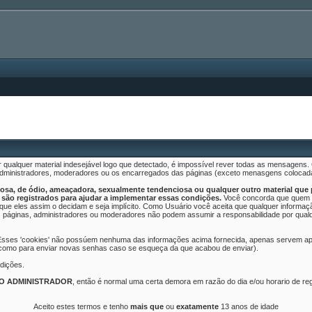
 qualquer material indesejável logo que detectado, é impossível rever todas as mensagen
 administradores, moderadores ou os encarregados das páginas (exceto menasgens colocad
sa, de ódio, ameaçadora, sexualmente tendenciosa ou qualquer outro material que po
são registrados para ajudar a implementar essas condições.
Você concorda que quem f
o que eles assim o decidam e seja implícito. Como Usuário você aceita que qualquer infor
 páginas, administradores ou moderadores não podem assumir a responsabilidade por qualquer
 Esses 'cookies' não possúem nenhuma das informações acima fornecida, apenas servem ape
 como para enviar novas senhas caso se esqueça da que acabou de enviar).
dições.
LO ADMINISTRADOR
, então é normal uma certa demora em razão do dia e/ou horario de r
Aceito estes termos e tenho
mais que
ou
exatamente
13 anos de idade