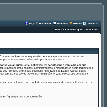
FAQ
Pesquisar
Membros
Grupos
Download
Entrar e ver Mensagens Particulares
s. Como tal você reconhece que todas as mensagens enviadas nos fóruns
as por essas pessoas) não sendo por tal responsáveis.
ssa violar qualquer lei aplicável. Tal acontecendo implicará em sua
az e mantém estas páginas, administradores e moderadores deste fórum têm o
mação que forneceu acima seja guardada num Banco de Dados. Apesar dessa
 tentativa ou ato de 'hacking', intromissão forçada e ilegal que conduza a
nas para melhorar o seu conforto enquanto visita estes fóruns. O endereço de
egistro. Agradeçemos a compreensão.