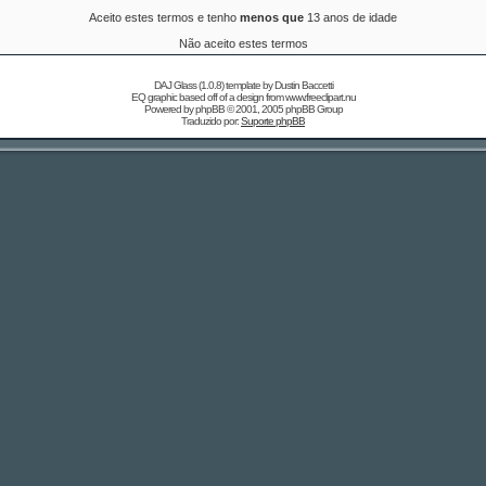
Aceito estes termos e tenho
menos que
13 anos de idade
Não aceito estes termos
DAJ Glass (1.0.8) template by
Dustin Baccetti
EQ graphic based off of a design from
www.freeclipart.nu
Powered by
phpBB
© 2001, 2005 phpBB Group
Traduzido por:
Suporte phpBB