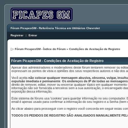
Fórum PicapesGM - Referência Técnica em Utilitários Chevrolet
Registrar
::
Entrar
Fórum PicapesGM - Índice do Fórum
» Condições de Aceitação de Registro
Fórum PicapesGM - Condições de Aceitação de Registro
Apesar dos administradores e moderadores deste fórum tentarem remover ou editar
expressam os pontos de vista e opiniões dos seus respectivos autores e não dos
Você aceita
não colocar qualquer mensagem abusiva, obscena, vulgar, insultuo
expulsão imediata e permanente
.
Os endereços de IP de todas as mensagens 
direito de remover, editar, mover ou encerrar qualquer tópico em qualquer moment
informação não ser fornecida a terceiros sem a sua autorização, o encarregado das
exposição dessa informação.
Este sistema de fóruns usa 'cookies' para guardar informação no seu computador.
email é apenas usado para confirmar a informação do seu registro e a Senha (bem
Ao clicar abaixo para prosseguir com o registro você concorda em seguir estas con
TODOS OS PEDIDOS DE REGISTRO SÃO ANALISADOS MANUALMENTE PE