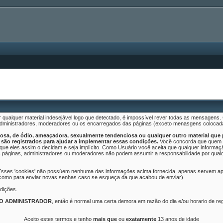
 qualquer material indesejável logo que detectado, é impossível rever todas as mensagen
 administradores, moderadores ou os encarregados das páginas (exceto menasgens colocad
sa, de ódio, ameaçadora, sexualmente tendenciosa ou qualquer outro material que po
são registrados para ajudar a implementar essas condições.
Você concorda que quem f
o que eles assim o decidam e seja implícito. Como Usuário você aceita que qualquer infor
 páginas, administradores ou moderadores não podem assumir a responsabilidade por qualquer
 Esses 'cookies' não possúem nenhuma das informações acima fornecida, apenas servem ape
 como para enviar novas senhas caso se esqueça da que acabou de enviar).
dições.
LO ADMINISTRADOR
, então é normal uma certa demora em razão do dia e/ou horario de r
Aceito estes termos e tenho
mais que
ou
exatamente
13 anos de idade