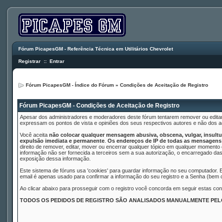
Fórum PicapesGM - Referência Técnica em Utilitários Chevrolet
Registrar
::
Entrar
Fórum PicapesGM - Índice do Fórum
» Condições de Aceitação de Registro
Fórum PicapesGM - Condições de Aceitação de Registro
Apesar dos administradores e moderadores deste fórum tentarem remover ou editar
expressam os pontos de vista e opiniões dos seus respectivos autores e não dos
Você aceita
não colocar qualquer mensagem abusiva, obscena, vulgar, insultuo
expulsão imediata e permanente
.
Os endereços de IP de todas as mensagens 
direito de remover, editar, mover ou encerrar qualquer tópico em qualquer moment
informação não ser fornecida a terceiros sem a sua autorização, o encarregado das
exposição dessa informação.
Este sistema de fóruns usa 'cookies' para guardar informação no seu computador.
email é apenas usado para confirmar a informação do seu registro e a Senha (bem
Ao clicar abaixo para prosseguir com o registro você concorda em seguir estas con
TODOS OS PEDIDOS DE REGISTRO SÃO ANALISADOS MANUALMENTE PE