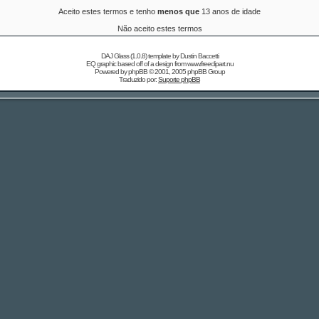
Aceito estes termos e tenho
menos que
13 anos de idade
Não aceito estes termos
DAJ Glass (1.0.8) template by
Dustin Baccetti
EQ graphic based off of a design from
www.freeclipart.nu
Powered by
phpBB
© 2001, 2005 phpBB Group
Traduzido por:
Suporte phpBB