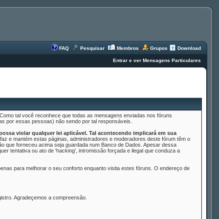
FAQ
Pesquisar
Membros
Grupos
Download
Entrar e ver Mensagens Particulares
s. Como tal você reconhece que todas as mensagens enviadas nos fóruns
as por essas pessoas) não sendo por tal responsáveis.
ssa violar qualquer lei aplicável. Tal acontecendo implicará em sua
az e mantém estas páginas, administradores e moderadores deste fórum têm o
mação que forneceu acima seja guardada num Banco de Dados. Apesar dessa
 tentativa ou ato de 'hacking', intromissão forçada e ilegal que conduza a
nas para melhorar o seu conforto enquanto visita estes fóruns. O endereço de
egistro. Agradeçemos a compreensão.