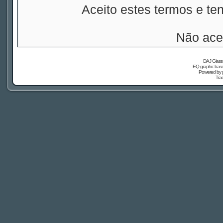
Aceito estes termos e t
Não ace
DAJ Glass 
EQ graphic based
Powered by
Tra