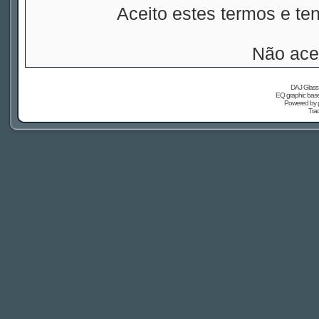
Aceito estes termos e t
Não ace
DAJ Glass 
EQ graphic based
Powered by
Tra