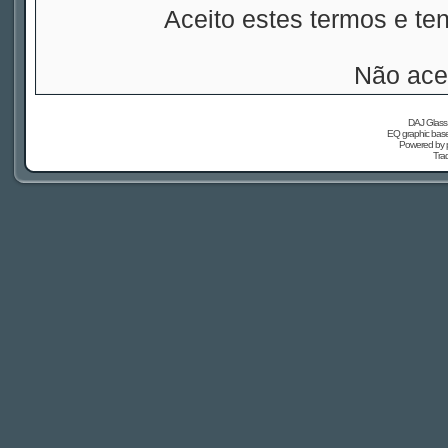
Aceito estes termos e t
Não ace
DAJ Glass 
EQ graphic based
Powered by
Tra