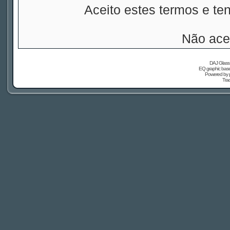
Aceito estes termos e t
Não ace
DAJ Glass 
EQ graphic based
Powered by
Tra