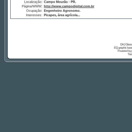
Localização:
Campo Mourão - PR.
Página/WWW:
http://www.campodigital.com.br
Ocupação:
Engenheiro Agronomo.
Interesses:
Picapes, área agrícola...
DAJ Glass 
EQ graphic based
Powered by
Tra