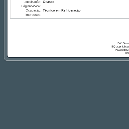
Localização:
Osasco
Página/WWW:
Ocupação:
Técnico em Refrigeração
Interesses:
DAJ Glass 
EQ graphic based
Powered by
Tra