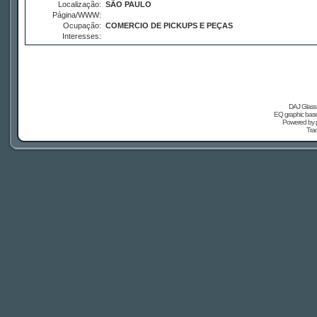
Localização:
SÃO PAULO
Página/WWW:
Ocupação:
COMERCIO DE PICKUPS E PEÇAS
Interesses:
DAJ Glass 
EQ graphic based
Powered by
Tra