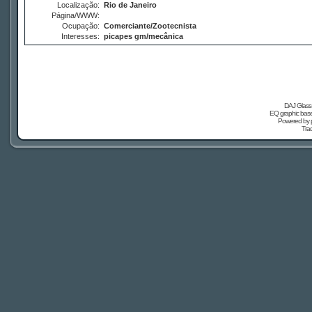
Localização:
Rio de Janeiro
Página/WWW:
Ocupação:
Comerciante/Zootecnista
Interesses:
picapes gm/mecânica
DAJ Glass 
EQ graphic based
Powered by
Tra