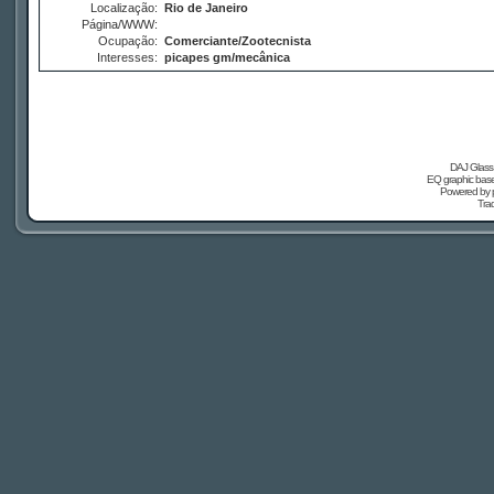
Localização:
Rio de Janeiro
Página/WWW:
Ocupação:
Comerciante/Zootecnista
Interesses:
picapes gm/mecânica
DAJ Glass 
EQ graphic based
Powered by
Tra