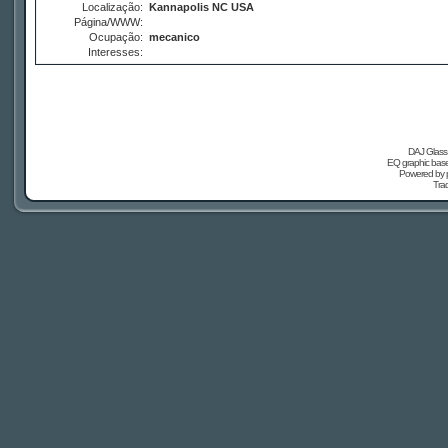
Localização:
Kannapolis NC USA
Página/WWW:
Ocupação:
mecanico
Interesses:
DAJ Glass 
EQ graphic based
Powered by
Tra