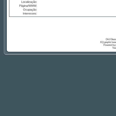
Localização:
Página/WWW:
Ocupação:
Interesses:
DAJ Glass 
EQ graphic based
Powered by
Tra