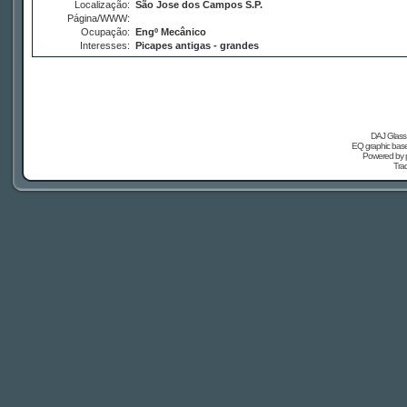
Localização:
São Jose dos Campos S.P.
Página/WWW:
Ocupação:
Engº Mecânico
Interesses:
Picapes antigas - grandes
DAJ Glass 
EQ graphic based
Powered by
Tra