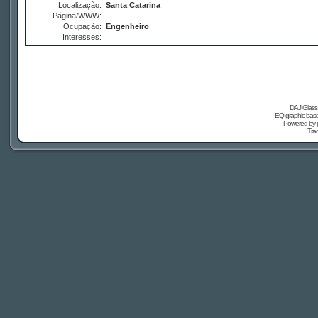
Localização:
Santa Catarina
Página/WWW:
Ocupação:
Engenheiro
Interesses:
DAJ Glass 
EQ graphic based
Powered by
Tra