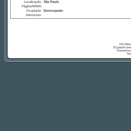
Localização:
São Paulo
Página/WWW:
Ocupação:
Desocupado
Interesses:
DAJ Glass 
EQ graphic based
Powered by
Tra