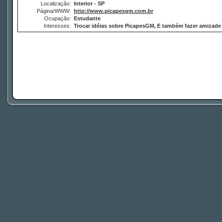
Localização:
Interior - SP
Página/WWW:
http://www.picapesgm.com.br
Ocupação:
Estudante
Interesses:
Trocar idéias sobre PicapesGM, E também fazer amizade