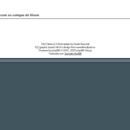
 com os colegas de fórum
DAJ Glass (1.0.8) template by
Dustin Baccetti
EQ graphic based off of a design from
www.freeclipart.nu
Powered by
phpBB
© 2001, 2005 phpBB Group
Traduzido por:
Suporte phpBB