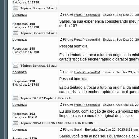
Exibições:
146798
Tópico:
Bonanza 94 azul
bonanza
Fórum:
Frota PicapesGM
Enviada: Seg Dez 29, 2
Salles, na sua experiencia considerando meu m
Respostas:
198
de 1 a 10?
Exibições:
146798
Tópico:
Bonanza 94 azul
bonanza
Fórum:
Frota PicapesGM
Enviada: Seg Dez 29, 2
Pessoal bom dia.
Respostas:
198
Exibições:
146798
Estou tentado a trocar a turbina original da 
caracteristica de encher rapido o caracol quente
Tópico:
Bonanza 94 azul
bonanza
Fórum:
Frota PicapesGM
Enviada: Ter Dez 23, 20
Pessoal bom dia.
Respostas:
198
Exibições:
146798
Estou tentado a trocar a turbina original da 
caracteristica de encher rapido o caracol quente
Tópico:
D20 87 Dupla do Bradock
bonanza
Fórum:
Frota PicapesGM
Enviada: Qua Mai 14, 2
Eu uso s500 com adição de oleo 2tempos,2 litro
Respostas:
103
limpo,no caso o meu é o original de plastico.
Exibições:
60756
Tópico:
NOVA OFICINA ESPECIALIZADA O POINT....
bonanza
Fórum:
Geral
Enviada: Qua Jan 22, 2025 8:13 am
Salles, você teria ai nos seus guardados a ca
Respostas:
1430