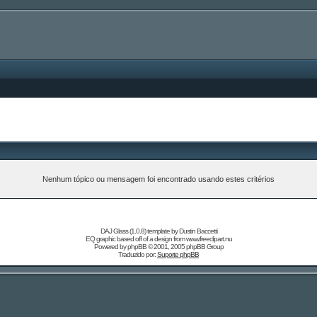
Nenhum tópico ou mensagem foi encontrado usando estes critérios
DAJ Glass (1.0.8) template by
Dustin Baccetti
EQ graphic based off of a design from
www.freeclipart.nu
Powered by
phpBB
© 2001, 2005 phpBB Group
Traduzido por:
Suporte phpBB