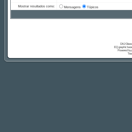
Mostrar resultados como:
Mensagens
Tópicos
DAJ Glass 
EQ graphic based
Powered by
Tra